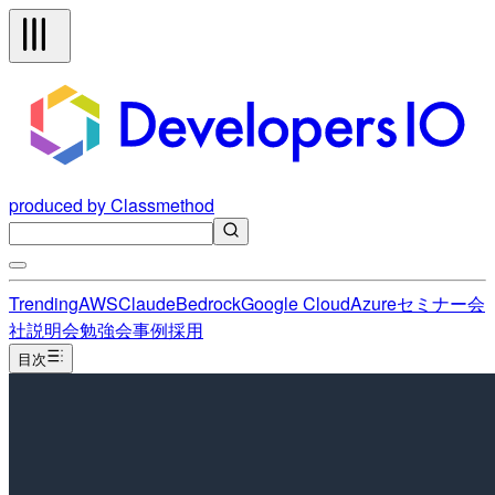
produced by Classmethod
Trending
AWS
Claude
Bedrock
Google Cloud
Azure
セミナー
会
社説明会
勉強会
事例
採用
目次