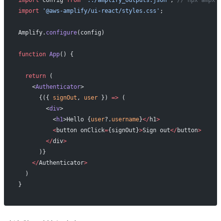
import
 '@aws-amplify/ui-react/styles.css'
;
Amplify.
configure
(config)
function
 App
() {
  return
 (
    <
Authenticator
>
      {({ 
signOut
, 
user
 }) 
=>
 (
        <
div
>
          <
h1
>Hello {
user
?.
username
}
</
h1
>
          <
button onClick
=
{signOut}
>
Sign out
</
button
>
        </
div
>
      )}
    </
Authenticator
>
  )
}