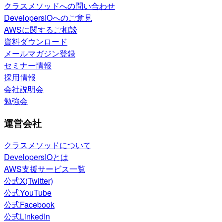
クラスメソッドへの問い合わせ
DevelopersIOへのご意見
AWSに関するご相談
資料ダウンロード
メールマガジン登録
セミナー情報
採用情報
会社説明会
勉強会
運営会社
クラスメソッドについて
DevelopersIOとは
AWS支援サービス一覧
公式X(Twitter)
公式YouTube
公式Facebook
公式LinkedIn