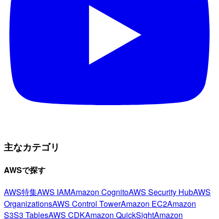
主なカテゴリ
AWSで探す
AWS特集
AWS IAM
Amazon Cognito
AWS Security Hub
AWS
Organizations
AWS Control Tower
Amazon EC2
Amazon
S3
S3 Tables
AWS CDK
Amazon QuickSight
Amazon