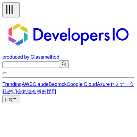
produced by Classmethod
Trending
AWS
Claude
Bedrock
Google Cloud
Azure
セミナー
会
社説明会
勉強会
事例
採用
目次