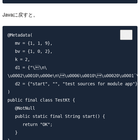
Javaに戻すと。
@Metadata(

   mv = {1, 1, 9},

   bv = {1, 0, 2},

   k = 2,

   d1 = {"\\n\

\u0002\u0010\u000e\n\\u0006\u0010\\u00020\u0001¨\u
   d2 = {"start", "", "test sources for module app"}

)

public final class TestKt {

   @NotNull

   public static final String start() {

      return "OK";

   }
