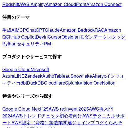
Redshift
AWS Amplify
Amazon CloudFront
Amazon Connect
注目のテーマ
生成AI
MCP
ChatGPT
Claude
Amazon Bedrock
RAG
Amazon
Q
GitHub Copilot
Devin
Cursor
Obsidian
モダンデータスタック
Python
セキュリティ
PM
プロダクトやサービスで探す
Google Cloud
Microsoft
Azure
LINE
Zendesk
Auth0
Tableau
Snowflake
Alteryx
インフォ
マティカ
dbt
DuckDB
Cloudflare
Splunk
Vision One
Notion
特集やシリーズから探す
Google Cloud Next ’25
AWS re:Invent 2025
AWS再入門
2024
AWSトレンドチェック
初心者向け
AWSテクニカルサポ
ート
AWS認定（資格）
製造業関連
ジョインブログ
くらめそ