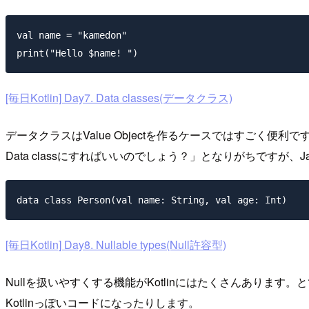
val name = "kamedon"

[毎日Kotlin] Day7. Data classes(データクラス)
データクラスはValue Objectを作るケースではすごく便利で
Data classにすればいいのでしょう？」となりがちです
[毎日Kotlin] Day8. Nullable types(Null許容型)
Nullを扱いやすくする機能がKotlinにはたくさんありま
Kotlinっぽいコードになったりします。