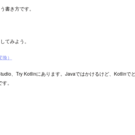
使う書き方です。
返してみよう。
nに変換）
roid Studio、Try Kotlinにあります。Javaではかけるけど
です。