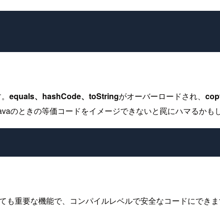
す。
equals、hashCode、toString
がオーバーロードされ、
co
が、Javaのときの等価コードをイメージできないと罠にハマるか
す。とても重要な機能で、コンパイルレベルで安全なコードにできます