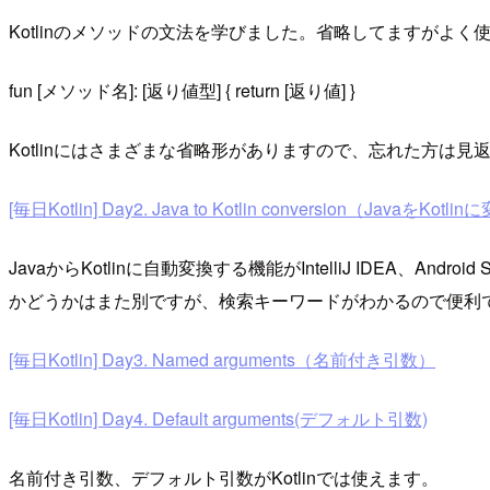
Kotlinのメソッドの文法を学びました。省略してますがよく
fun [メソッド名]: [返り値型] { return [返り値] }
Kotlinにはさまざまな省略形がありますので、忘れた方は見
[毎日Kotlin] Day2. Java to Kotlin conversion（JavaをKotli
JavaからKotlinに自動変換する機能がIntelliJ IDEA、And
かどうかはまた別ですが、検索キーワードがわかるので便利
[毎日Kotlin] Day3. Named arguments（名前付き引数）
[毎日Kotlin] Day4. Default arguments(デフォルト引数)
名前付き引数、デフォルト引数がKotlinでは使えます。