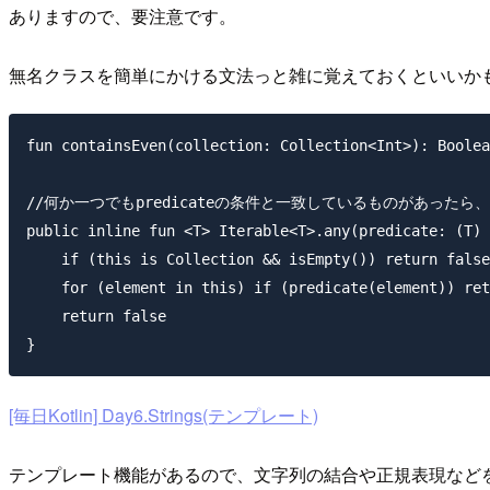
ありますので、要注意です。
無名クラスを簡単にかける文法っと雑に覚えておくといいか
fun containsEven(collection: Collection<Int>): Boolea
//何か一つでもpredicateの条件と一致しているものがあったら、ret
public inline fun <T> Iterable<T>.any(predicate: (T) 
    if (this is Collection && isEmpty()) return false

    for (element in this) if (predicate(element)) ret
    return false

[毎日Kotlin] Day6.Strings(テンプレート)
テンプレート機能があるので、文字列の結合や正規表現など