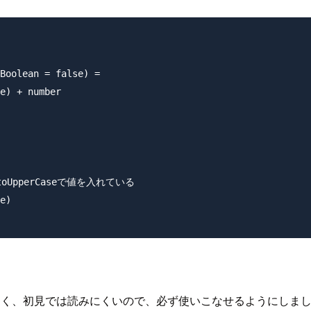
Boolean = false) =

e) + number

数でtoUpperCaseで値を入れている

e)

みやすく、初見では読みにくいので、必ず使いこなせるようにし