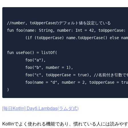
//number, toUpperCaseのデフォルト値を設定している

fun foo(name: String, number: Int = 42, toUpperCase: 
        (if (toUpperCase) name.toUpperCase() else nam
fun useFoo() = listOf(

        foo("a"),

        foo("b", number = 1),

        foo("c", toUpperCase = true), //名前付き引
        foo(name = "d", number = 2, toUpperCase = tru
[毎日Kotlin] Day5.Lambdas(ラムダ式)
Kotlinでよく使われる機能であり、慣れている人には読