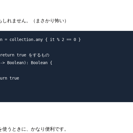
もしれません。（まさかり怖い）
n = collection.any { it % 2 == 0 }

urn true をするもの

-> Boolean): Boolean {

urn true

を使うときに、かなり便利です。