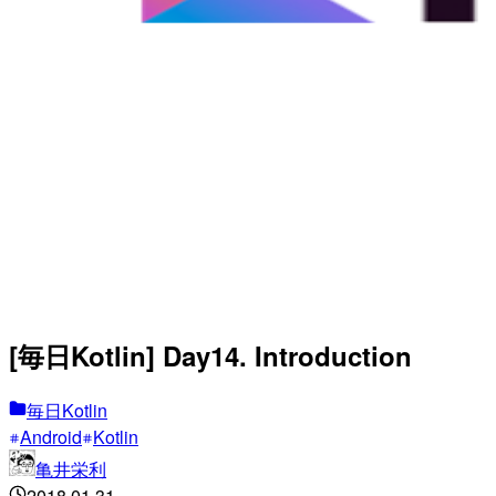
[毎日Kotlin] Day14. Introduction
毎日Kotlin
Android
Kotlin
亀井栄利
2018.01.31