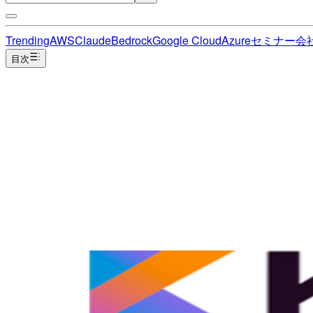
Trending
AWS
Claude
Bedrock
Google Cloud
Azure
セミナー
会
目次