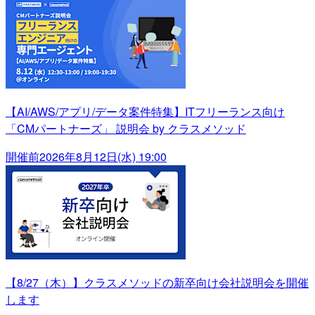
【AI/AWS/アプリ/データ案件特集】ITフリーランス向け
「CMパートナーズ」 説明会 by クラスメソッド
開催前
2026年8月12日(水) 19:00
【8/27（木）】クラスメソッドの新卒向け会社説明会を開催
します