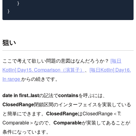
    }

狙い
ここで考えて欲しい問題の意図はなんだろうか？
[毎日
Kotlin] Day15. Comparison（演算子）
、
[毎日Kotlin] Day16.
In range
からの続きです。
date in first..last
の記法で
contains
を呼ぶには、
ClosedRange
閉鎖区間のインターフェイスを実装している
と簡単にできます。
ClosedRange
はClosedRange＜T:
Comparable
＞なので、
Comparable
が実装してあることが
条件になっています。