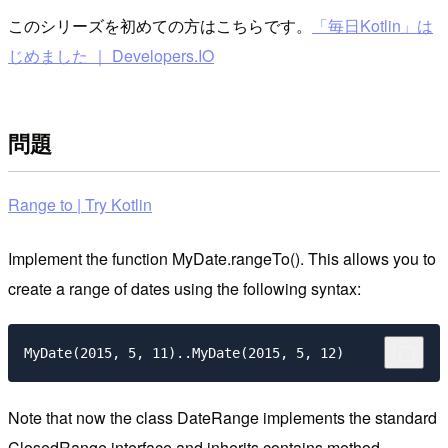
このシリーズを初めての方はこちらです。
「毎日Kotlin」は
じめました ｜ Developers.IO
問題
Range to | Try Kotlin
Implement the function MyDate.rangeTo(). This allows you to
create a range of dates using the following syntax:
Note that now the class DateRange implements the standard
ClosedRange interface and inherits contains method