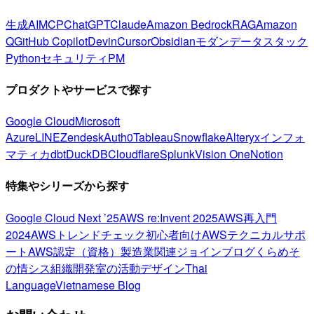
生成AI
MCP
ChatGPT
Claude
Amazon Bedrock
RAG
Amazon
Q
GitHub Copilot
Devin
Cursor
Obsidian
モダンデータスタック
Python
セキュリティ
PM
プロダクトやサービスで探す
Google Cloud
Microsoft
Azure
LINE
Zendesk
Auth0
Tableau
Snowflake
Alteryx
インフォ
マティカ
dbt
DuckDB
Cloudflare
Splunk
Vision One
Notion
特集やシリーズから探す
Google Cloud Next ’25
AWS re:Invent 2025
AWS再入門
2024
AWSトレンドチェック
初心者向け
AWSテクニカルサポ
ート
AWS認定（資格）
製造業関連
ジョインブログ
くらめそ
の情シス
組織開発室の活動
デザイン
Thai
Language
Vietnamese Blog