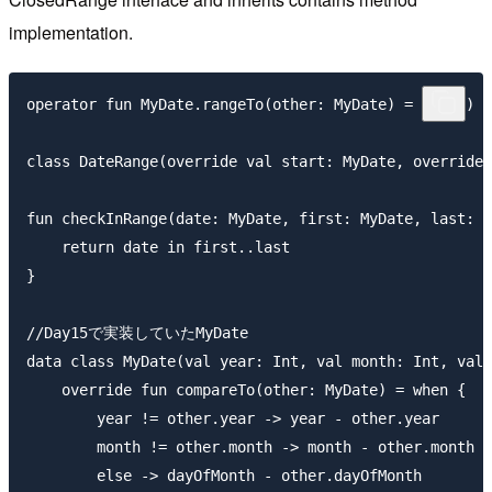
implementation.
operator fun MyDate.rangeTo(other: MyDate) = TODO()

class DateRange(override val start: MyDate, override 
fun checkInRange(date: MyDate, first: MyDate, last: M
    return date in first..last

}

//Day15で実装していたMyDate

data class MyDate(val year: Int, val month: Int, val 
    override fun compareTo(other: MyDate) = when {

        year != other.year -> year - other.year

        month != other.month -> month - other.month

        else -> dayOfMonth - other.dayOfMonth
