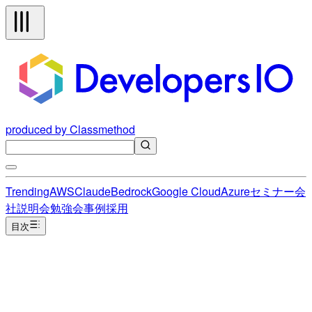
produced by Classmethod
Trending
AWS
Claude
Bedrock
Google Cloud
Azure
セミナー
会
社説明会
勉強会
事例
採用
目次