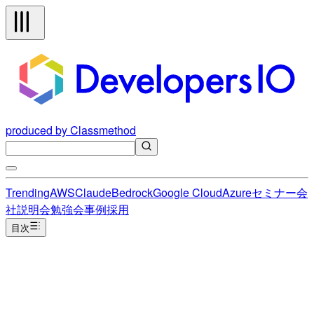
produced by Classmethod
Trending
AWS
Claude
Bedrock
Google Cloud
Azure
セミナー
会
社説明会
勉強会
事例
採用
目次