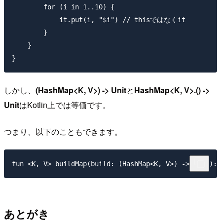
        for (i in 1..10) {

            it.put(i, "$i") // thisではなくit

        }

    }

しかし、
(HashMap<K, V>) -> Unit
と
HashMap<K, V>.() ->
Unit
はKotlin上では等価です。
つまり、以下のこともできます。
あとがき