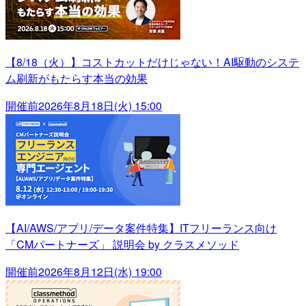
【8/18（火）】コストカットだけじゃない！AI駆動のシステ
ム刷新がもたらす本当の効果
開催前
2026年8月18日(火) 15:00
【AI/AWS/アプリ/データ案件特集】ITフリーランス向け
「CMパートナーズ」 説明会 by クラスメソッド
開催前
2026年8月12日(水) 19:00