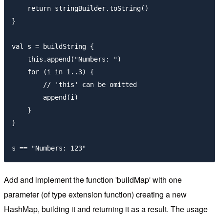
    return stringBuilder.toString()

}

val s = buildString {

    this.append("Numbers: ")

    for (i in 1..3) {

        // 'this' can be omitted

        append(i)

    }

}

Add and implement the function 'buildMap' with one
parameter (of type extension function) creating a new
HashMap, building it and returning it as a result. The usage