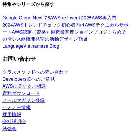
特集やシリーズから探す
Google Cloud Next ’25
AWS re:Invent 2025
AWS再入門
2024
AWSトレンドチェック
初心者向け
AWSテクニカルサポ
ート
AWS認定（資格）
製造業関連
ジョインブログ
くらめそ
の情シス
組織開発室の活動
デザイン
Thai
Language
Vietnamese Blog
お問い合わせ
クラスメソッドへの問い合わせ
DevelopersIOへのご意見
AWSに関するご相談
資料ダウンロード
メールマガジン登録
セミナー情報
採用情報
会社説明会
勉強会