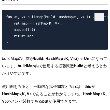
fun <K, V> buildMap(build: HashMap<K, V>.() -> Unit):
    val map = HashMap<K, V>()

    map.build()

    return map

buildMapの引数が
build: HashMap<K, V>.() -> Unit
になって
います。
buildMap
内で使用する拡張関数
build
と考えるとわ
かりやすいです。
使用例をみると、一時的な拡張関数とみれば、
this
が
HashMap<K, V>
であることがわかりますね。
HashMap<K,
V>
のメンバ関数である
put
が使用できます。