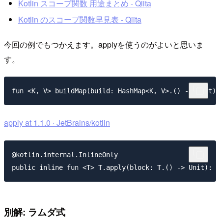
Kotlin スコープ関数 用途まとめ - Qiita
Kotlin のスコープ関数早見表 - Qiita
今回の例でもつかえます。applyを使うのがよいと思いま
す。
apply at 1.1.0 · JetBrains/kotlin
@kotlin.internal.InlineOnly

別解: ラムダ式