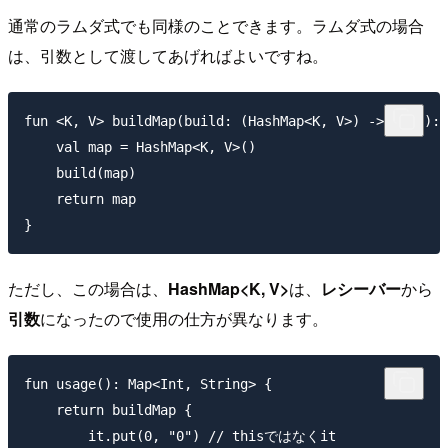
通常のラムダ式でも同様のことできます。ラムダ式の場合
は、引数として渡してあげればよいですね。
fun <K, V> buildMap(build: (HashMap<K, V>) -> Unit): 
    val map = HashMap<K, V>()

    build(map)

    return map

ただし、この場合は、
HashMap<K, V>
は、
レシーバー
から
引数
になったので使用の仕方が異なります。
fun usage(): Map<Int, String> {

    return buildMap {

        it.put(0, "0") // thisではなくit
