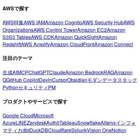
AWSで探す
AWS特集
AWS IAM
Amazon Cognito
AWS Security Hub
AWS
Organizations
AWS Control Tower
Amazon EC2
Amazon
S3
S3 Tables
AWS CDK
Amazon QuickSight
Amazon
Redshift
AWS Amplify
Amazon CloudFront
Amazon Connect
注目のテーマ
生成AI
MCP
ChatGPT
Claude
Amazon Bedrock
RAG
Amazon
Q
GitHub Copilot
Devin
Cursor
Obsidian
モダンデータスタック
Python
セキュリティ
PM
プロダクトやサービスで探す
Google Cloud
Microsoft
Azure
LINE
Zendesk
Auth0
Tableau
Snowflake
Alteryx
インフォ
マティカ
dbt
DuckDB
Cloudflare
Splunk
Vision One
Notion