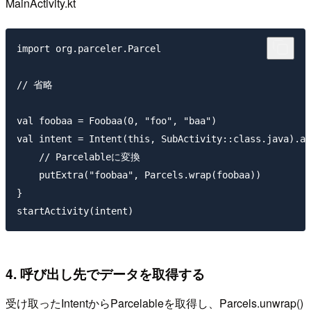
MainActivity.kt
import org.parceler.Parcel

// 省略

val foobaa = Foobaa(0, "foo", "baa")

val intent = Intent(this, SubActivity::class.java).ap
    // Parcelableに変換

    putExtra("foobaa", Parcels.wrap(foobaa))

}

4. 呼び出し先でデータを取得する
受け取ったIntentからParcelableを取得し、Parcels.unwrap()