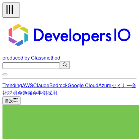
produced by Classmethod
Trending
AWS
Claude
Bedrock
Google Cloud
Azure
セミナー
会
社説明会
勉強会
事例
採用
目次