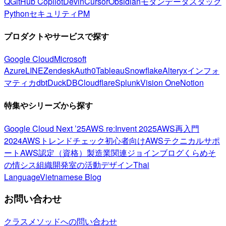
Q
GitHub Copilot
Devin
Cursor
Obsidian
モダンデータスタック
Python
セキュリティ
PM
プロダクトやサービスで探す
Google Cloud
Microsoft
Azure
LINE
Zendesk
Auth0
Tableau
Snowflake
Alteryx
インフォ
マティカ
dbt
DuckDB
Cloudflare
Splunk
Vision One
Notion
特集やシリーズから探す
Google Cloud Next ’25
AWS re:Invent 2025
AWS再入門
2024
AWSトレンドチェック
初心者向け
AWSテクニカルサポ
ート
AWS認定（資格）
製造業関連
ジョインブログ
くらめそ
の情シス
組織開発室の活動
デザイン
Thai
Language
Vietnamese Blog
お問い合わせ
クラスメソッドへの問い合わせ