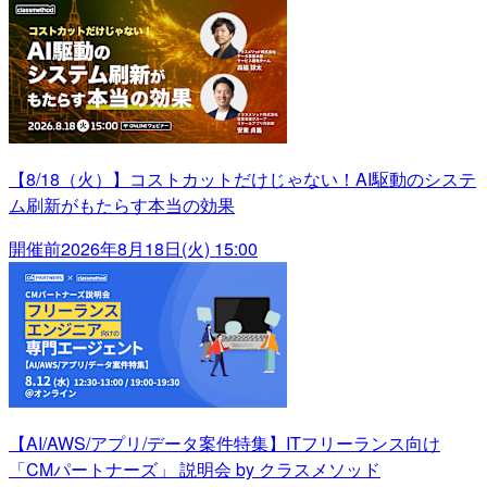
【8/18（火）】コストカットだけじゃない！AI駆動のシステ
ム刷新がもたらす本当の効果
開催前
2026年8月18日(火) 15:00
【AI/AWS/アプリ/データ案件特集】ITフリーランス向け
「CMパートナーズ」 説明会 by クラスメソッド