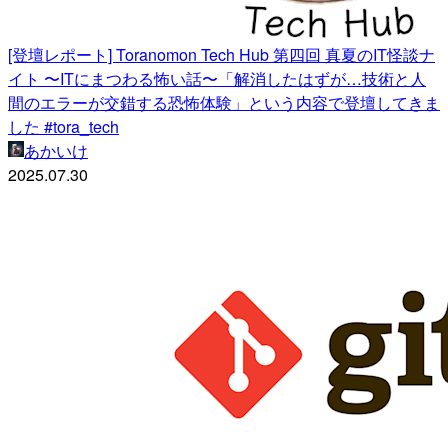
[登壇レポート] Toranomon Tech Hub 第四回 真夏のIT怪談ナ
イト 〜ITにまつわる怖い話〜「解消したはずが…技術と人
間のエラーが交錯する恐怖体験」という内容で登壇してきま
した #tora_tech
あかいけ
2025.07.30