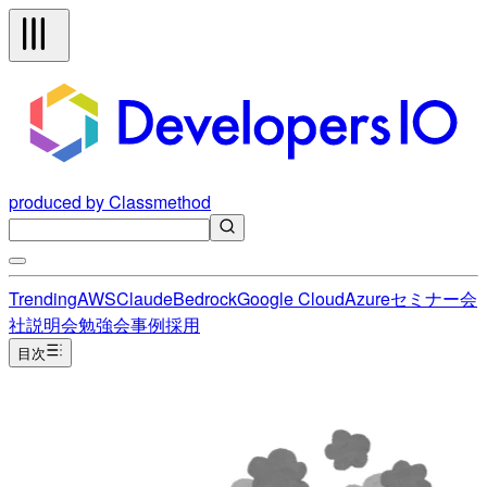
produced by Classmethod
Trending
AWS
Claude
Bedrock
Google Cloud
Azure
セミナー
会
社説明会
勉強会
事例
採用
目次