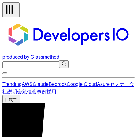
produced by Classmethod
Trending
AWS
Claude
Bedrock
Google Cloud
Azure
セミナー
会
社説明会
勉強会
事例
採用
目次