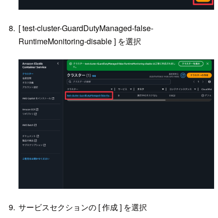
[ test-cluster-GuardDutyManaged-false-
RuntimeMonitoring-disable ] を選択
サービスセクションの [ 作成 ] を選択