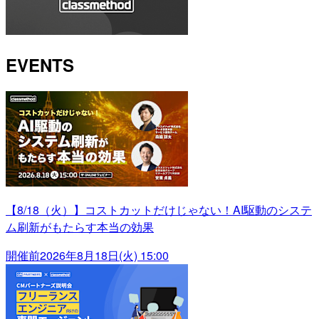
EVENTS
【8/18（火）】コストカットだけじゃない！AI駆動のシステ
ム刷新がもたらす本当の効果
開催前
2026年8月18日(火) 15:00