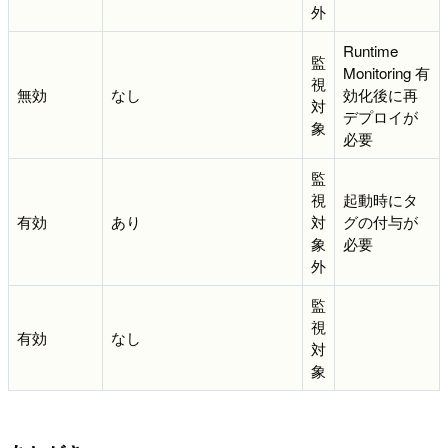
外
Runtime
監
Monitoring 有
視
無効
なし
効化後に再
対
デプロイが
象
必要
監
視
起動時にタ
有効
あり
対
グの付与が
象
必要
外
監
視
有効
なし
対
象