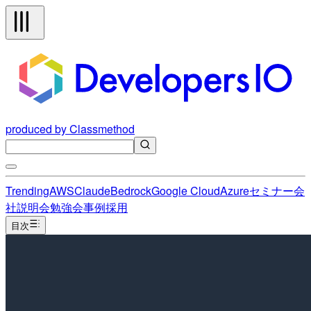
produced by Classmethod
Trending
AWS
Claude
Bedrock
Google Cloud
Azure
セミナー
会
社説明会
勉強会
事例
採用
目次