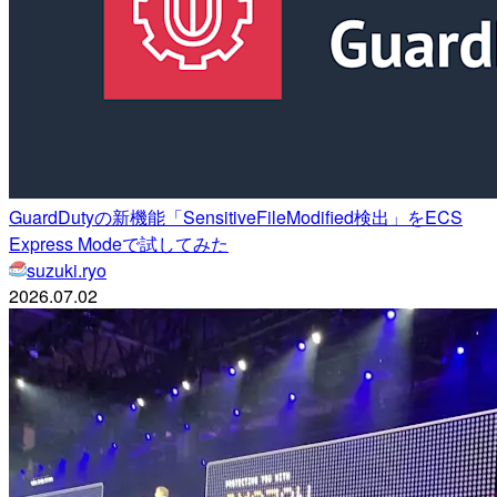
GuardDutyの新機能「SensitiveFileModified検出」をECS
Express Modeで試してみた
suzuki.ryo
2026.07.02