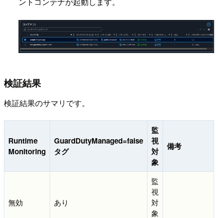
ントコンテナが起動します。
検証結果
検証結果のサマリです。
監
Runtime
GuardDutyManaged=false
視
備考
Monitoring
タグ
対
象
監
視
無効
あり
対
象