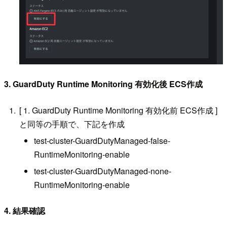
3. GuardDuty Runtime Monitoring 有効化後 ECS作成
[ 1. GuardDuty Runtime Monitoring 有効化前 ECS作成 ]
と同等の手順で、下記を作成
test-cluster-GuardDutyManaged-false-
RuntimeMonitoring-enable
test-cluster-GuardDutyManaged-none-
RuntimeMonitoring-enable
4. 結果確認