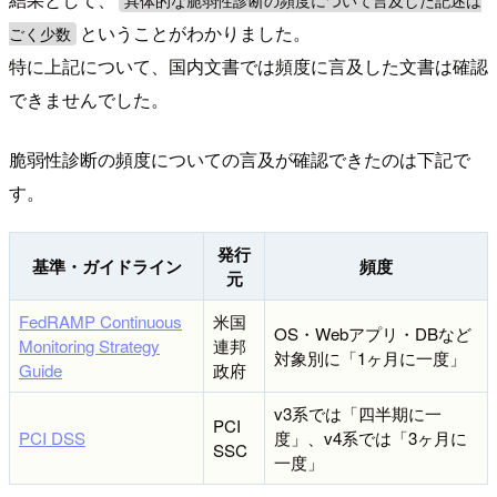
具体的な脆弱性診断の頻度について言及した記述は
ということがわかりました。
ごく少数
特に上記について、国内文書では頻度に言及した文書は確認
できませんでした。
脆弱性診断の頻度についての言及が確認できたのは下記で
す。
発行
基準・ガイドライン
頻度
元
FedRAMP Continuous
米国
OS・Webアプリ・DBなど
Monitoring Strategy
連邦
対象別に「1ヶ月に一度」
Guide
政府
v3系では「四半期に一
PCI
PCI DSS
度」、v4系では「3ヶ月に
SSC
一度」