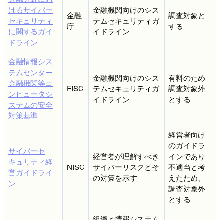
けるサイバー
金融機関向けのシス
金融
調査対象と
セキュリティ
テムセキュリティガ
庁
する
に関するガイ
イドライン
ドライン
金融情報シス
テムセンター
金融機関向けのシス
有料のため
金融機関等コ
FISC
テムセキュリティガ
調査対象外
ンピュータシ
イドライン
とする
ステムの安全
対策基準
経営者向け
のガイドラ
サイバーセ
経営者が理解すべき
インであり
キュリティ経
NISC
サイバーリスクとそ
不適当と考
営ガイドライ
の対策を示す
えたため、
ン
調査対象外
とする
組織と情報システム