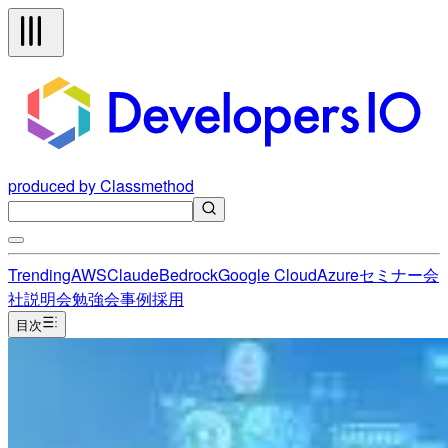
produced by Classmethod
Trending
AWS
Claude
Bedrock
Google Cloud
Azure
セミナー
会
社説明会
勉強会
事例
採用
目次