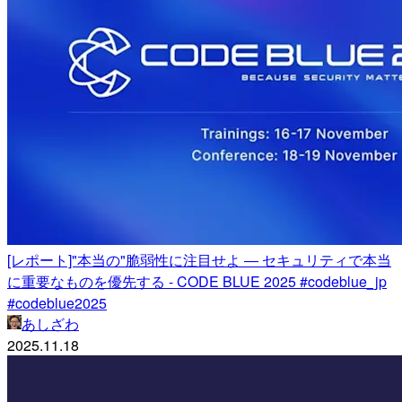
[レポート]"本当の"脆弱性に注目せよ ― セキュリティで本当
に重要なものを優先する - CODE BLUE 2025 #codeblue_jp
#codeblue2025
あしざわ
2025.11.18