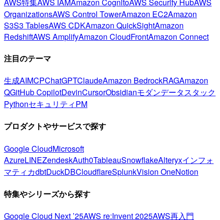
AWS特集
AWS IAM
Amazon Cognito
AWS Security Hub
AWS
Organizations
AWS Control Tower
Amazon EC2
Amazon
S3
S3 Tables
AWS CDK
Amazon QuickSight
Amazon
Redshift
AWS Amplify
Amazon CloudFront
Amazon Connect
注目のテーマ
生成AI
MCP
ChatGPT
Claude
Amazon Bedrock
RAG
Amazon
Q
GitHub Copilot
Devin
Cursor
Obsidian
モダンデータスタック
Python
セキュリティ
PM
プロダクトやサービスで探す
Google Cloud
Microsoft
Azure
LINE
Zendesk
Auth0
Tableau
Snowflake
Alteryx
インフォ
マティカ
dbt
DuckDB
Cloudflare
Splunk
Vision One
Notion
特集やシリーズから探す
Google Cloud Next ’25
AWS re:Invent 2025
AWS再入門