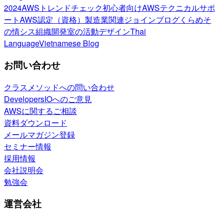
2024
AWSトレンドチェック
初心者向け
AWSテクニカルサポ
ート
AWS認定（資格）
製造業関連
ジョインブログ
くらめそ
の情シス
組織開発室の活動
デザイン
Thai
Language
Vietnamese Blog
お問い合わせ
クラスメソッドへの問い合わせ
DevelopersIOへのご意見
AWSに関するご相談
資料ダウンロード
メールマガジン登録
セミナー情報
採用情報
会社説明会
勉強会
運営会社