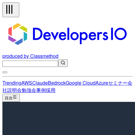
produced by Classmethod
Trending
AWS
Claude
Bedrock
Google Cloud
Azure
セミナー
会
社説明会
勉強会
事例
採用
目次