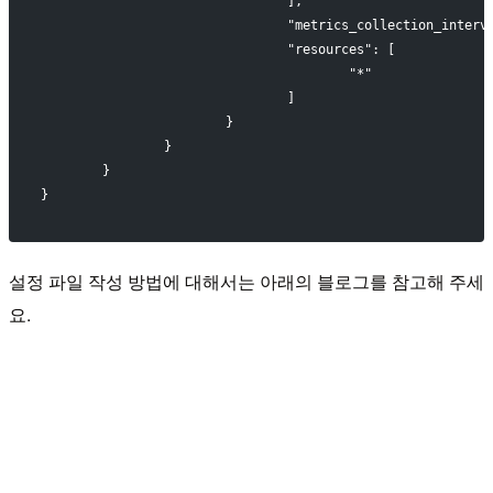
				],
				"metrics_collection_inter
				"resources": [
					"*"
				]
			}
		}
	}
}
설정 파일 작성 방법에 대해서는 아래의 블로그를 참고해 주세
요.