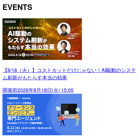
EVENTS
【8/18（火）】コストカットだけじゃない！AI駆動のシステ
ム刷新がもたらす本当の効果
開催前
2026年8月18日(火) 15:00