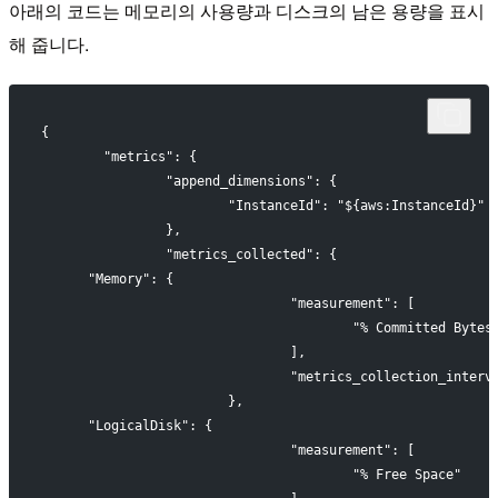
아래의 코드는 메모리의 사용량과 디스크의 남은 용량을 표시
해 줍니다.
{
	"metrics": {
		"append_dimensions": {
			"InstanceId": "${aws:InstanceId}"
		},
		"metrics_collected": {
      "Memory": {
				"measurement": [
					"% Committed Byte
				],
				"metrics_collection_inter
			},
      "LogicalDisk": {
				"measurement": [
					"% Free Space"