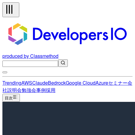
produced by Classmethod
Trending
AWS
Claude
Bedrock
Google Cloud
Azure
セミナー
会
社説明会
勉強会
事例
採用
目次