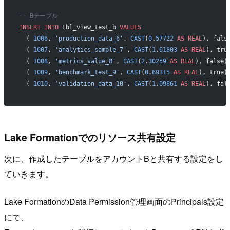
-- Bテーブル
INSERT INTO
 tbl_view_test_b 
VALUES
  ( 
1006
, 
'production_data_6'
, 
CAST
(
0
.
57722
 AS
 REAL
), fals
  ( 
1007
, 
'analytics_sample_7'
, 
CAST
(
1
.
61803
 AS
 REAL
), tru
  ( 
1008
, 
'metrics_value_8'
, 
CAST
(
2
.
30259
 AS
 REAL
), false)
  ( 
1009
, 
'benchmark_test_9'
, 
CAST
(
0
.
69315
 AS
 REAL
), true)
  ( 
1010
, 
'validation_data_10'
, 
CAST
(
1
.
09861
 AS
 REAL
), fal
Lake Formationでのリソース共有設定
次に、作成したテーブルをアカウントBと共有する設定をし
ていきます。
Lake FormationのData Permission管理画面のPrincipals設定
にて、