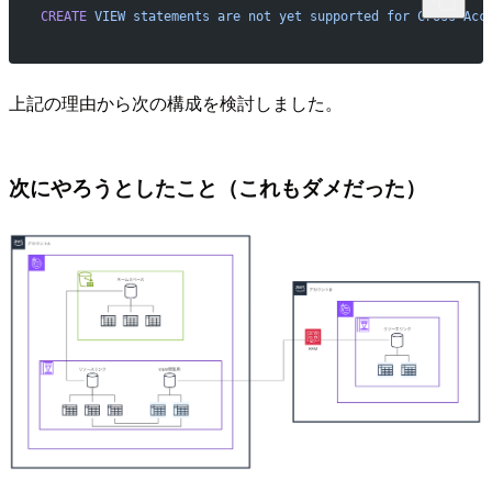
CREATE
 VIEW
 statements
 are
 not
 yet
 supported
 for
 Cross-Acc
上記の理由から次の構成を検討しました。
次にやろうとしたこと（これもダメだった）