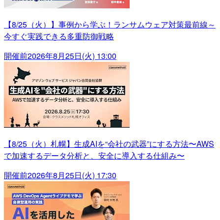
【8/25（火）】事例から学ぶ！ランサムウェア対策最前線～
今すぐ実践できる多重防御戦略
開催前
2026年8月25日(火) 13:00
【8/25（火）札幌】生成AIを“会社の武器”にする方法〜AWS
で加速するデータ分析と、安全に導入する仕組み〜
開催前
2026年8月25日(火) 17:30