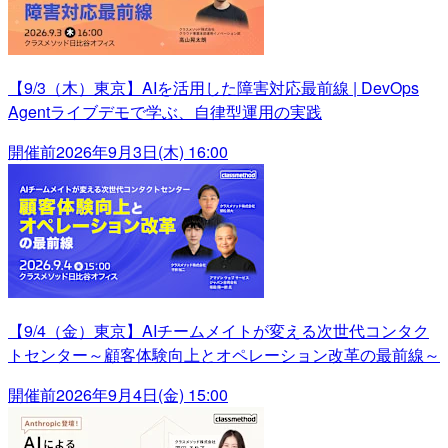
【9/3（木）東京】AIを活用した障害対応最前線 | DevOps
Agentライブデモで学ぶ、自律型運用の実践
開催前
2026年9月3日(木) 16:00
【9/4（金）東京】AIチームメイトが変える次世代コンタク
トセンター～顧客体験向上とオペレーション改革の最前線～
開催前
2026年9月4日(金) 15:00