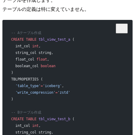
テーブルの定義は特に変えていません。
-- Aテーブル作成
CREATE
 TABLE
 tbl_view_test_a
 (
  int_col 
int
,
  string_col string,
  float_col 
float
,
  boolean_col 
boolean
)
TBLPROPERTIES (
  'table_type'
=
'iceberg'
,
  'write_compression'
=
'zstd'
)
-- Bテーブル作成
CREATE
 TABLE
 tbl_view_test_b
 (
  int_col 
int
,
  string_col string,