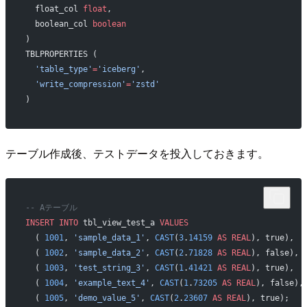
  float_col 
float
,
  boolean_col 
boolean
)
TBLPROPERTIES (
  'table_type'
=
'iceberg'
,
  'write_compression'
=
'zstd'
)
テーブル作成後、テストデータを投入しておきます。
-- Aテーブル
INSERT INTO
 tbl_view_test_a 
VALUES
  ( 
1001
, 
'sample_data_1'
, 
CAST
(
3
.
14159
 AS
 REAL
), true),
  ( 
1002
, 
'sample_data_2'
, 
CAST
(
2
.
71828
 AS
 REAL
), false),
  ( 
1003
, 
'test_string_3'
, 
CAST
(
1
.
41421
 AS
 REAL
), true),
  ( 
1004
, 
'example_text_4'
, 
CAST
(
1
.
73205
 AS
 REAL
), false),
  ( 
1005
, 
'demo_value_5'
, 
CAST
(
2
.
23607
 AS
 REAL
), true);