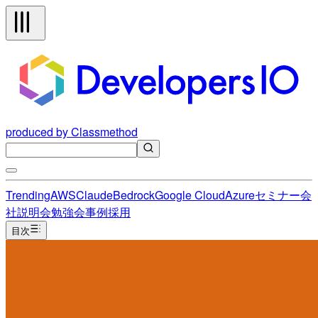
produced by Classmethod
Trending
AWS
Claude
Bedrock
Google Cloud
Azure
セミナー
会
社説明会
勉強会
事例
採用
目次