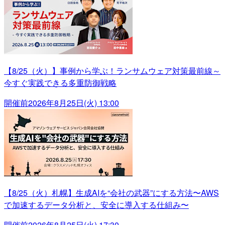
【8/25（火）】事例から学ぶ！ランサムウェア対策最前線～
今すぐ実践できる多重防御戦略
開催前
2026年8月25日(火) 13:00
【8/25（火）札幌】生成AIを“会社の武器”にする方法〜AWS
で加速するデータ分析と、安全に導入する仕組み〜
開催前
2026年8月25日(火) 17:30