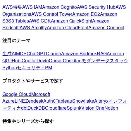
AWS特集
AWS IAM
Amazon Cognito
AWS Security Hub
AWS
Organizations
AWS Control Tower
Amazon EC2
Amazon
S3
S3 Tables
AWS CDK
Amazon QuickSight
Amazon
Redshift
AWS Amplify
Amazon CloudFront
Amazon Connect
注目のテーマ
生成AI
MCP
ChatGPT
Claude
Amazon Bedrock
RAG
Amazon
Q
GitHub Copilot
Devin
Cursor
Obsidian
モダンデータスタック
Python
セキュリティ
PM
プロダクトやサービスで探す
Google Cloud
Microsoft
Azure
LINE
Zendesk
Auth0
Tableau
Snowflake
Alteryx
インフォ
マティカ
dbt
DuckDB
Cloudflare
Splunk
Vision One
Notion
特集やシリーズから探す