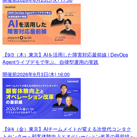
【9/3（木）東京】AIを活用した障害対応最前線 | DevOps
Agentライブデモで学ぶ、自律型運用の実践
開催前
2026年9月3日(木) 16:00
【9/4（金）東京】AIチームメイトが変える次世代コンタク
トセンター～顧客体験向上とオペレーション改革の最前線～