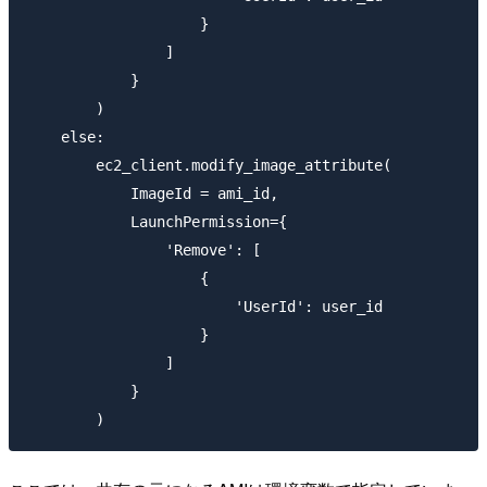
                    }

                ]

            }

        )

    else:

        ec2_client.modify_image_attribute(

            ImageId = ami_id,

            LaunchPermission={

                'Remove': [

                    {

                        'UserId': user_id

                    }

                ]

            }
