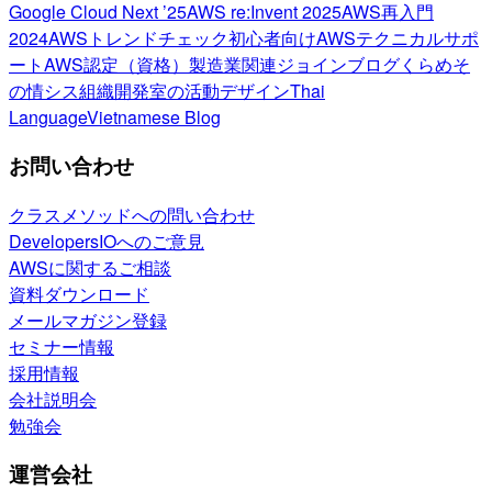
Google Cloud Next ’25
AWS re:Invent 2025
AWS再入門
2024
AWSトレンドチェック
初心者向け
AWSテクニカルサポ
ート
AWS認定（資格）
製造業関連
ジョインブログ
くらめそ
の情シス
組織開発室の活動
デザイン
Thai
Language
Vietnamese Blog
お問い合わせ
クラスメソッドへの問い合わせ
DevelopersIOへのご意見
AWSに関するご相談
資料ダウンロード
メールマガジン登録
セミナー情報
採用情報
会社説明会
勉強会
運営会社