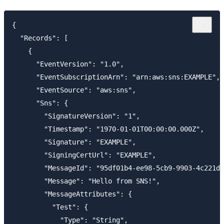
{

  "Records": [

    {

      "EventVersion": "1.0",

      "EventSubscriptionArn": "arn:aws:sns:EXAMPLE",

      "EventSource": "aws:sns",

      "Sns": {

        "SignatureVersion": "1",

        "Timestamp": "1970-01-01T00:00:00.000Z",

        "Signature": "EXAMPLE",

        "SigningCertUrl": "EXAMPLE",

        "MessageId": "95df01b4-ee98-5cb9-9903-4c221d4
        "Message": "Hello from SNS!",

        "MessageAttributes": {

          "Test": {

            "Type": "String",
