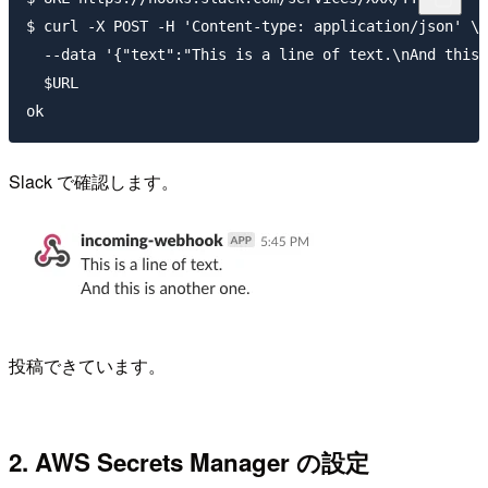
$ curl -X POST -H 'Content-type: application/json' \

  --data '{"text":"This is a line of text.\nAnd this 
  $URL

Slack で確認します。
投稿できています。
2. AWS Secrets Manager の設定