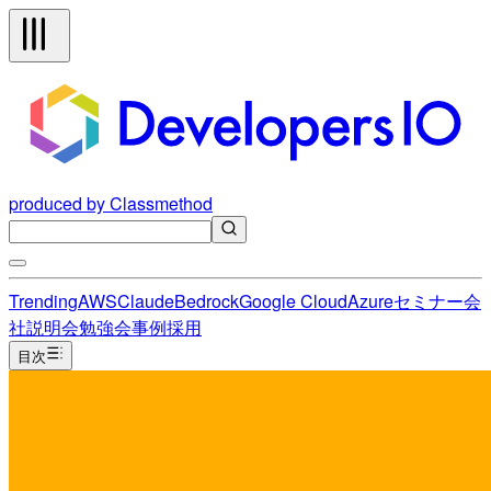
produced by Classmethod
Trending
AWS
Claude
Bedrock
Google Cloud
Azure
セミナー
会
社説明会
勉強会
事例
採用
目次