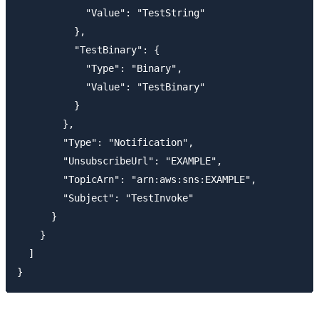
            "Value": "TestString"

          },

          "TestBinary": {

            "Type": "Binary",

            "Value": "TestBinary"

          }

        },

        "Type": "Notification",

        "UnsubscribeUrl": "EXAMPLE",

        "TopicArn": "arn:aws:sns:EXAMPLE",

        "Subject": "TestInvoke"

      }

    }

  ]
