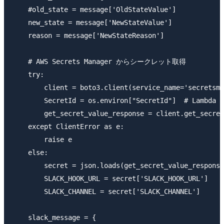
    #old_state = message['OldStateValue']

    new_state = message['NewStateValue']

    reason = message['NewStateReason']

    # AWS Secrets Manager からシークレット取得

    try:

        client = boto3.client(service_name='secretsma
        SecretId = os.environ["SecretId"]  # L
        get_secret_value_response = client.get_secret
    except ClientError as e:

        raise e

    else:

        secret = json.loads(get_secret_value_response
        SLACK_HOOK_URL = secret['SLACK_HOOK_URL']

        SLACK_CHANNEL = secret['SLACK_CHANNEL']

    slack_message = {
