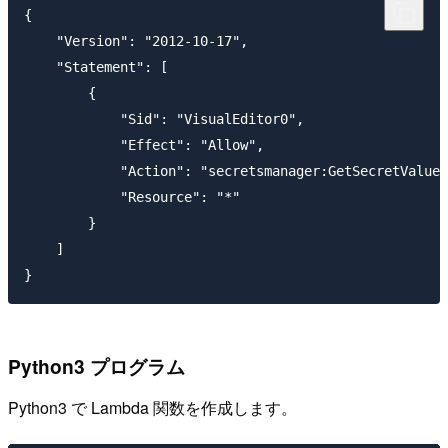
{

    "Version": "2012-10-17",

    "Statement": [

        {

            "Sid": "VisualEditor0",

            "Effect": "Allow",

            "Action": "secretsmanager:GetSecretValue"
            "Resource": "*"

        }

    ]

Python3 プログラム
Python3 で Lambda 関数を作成します。