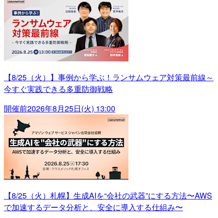
【8/25（火）】事例から学ぶ！ランサムウェア対策最前線～
今すぐ実践できる多重防御戦略
開催前
2026年8月25日(火) 13:00
【8/25（火）札幌】生成AIを“会社の武器”にする方法〜AWS
で加速するデータ分析と、安全に導入する仕組み〜