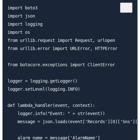
import boto3

import json

import logging

import os

from urllib.request import Request, urlopen

from urllib.error import URLError, HTTPError

from botocore.exceptions import ClientError

logger = logging.getLogger()

logger.setLevel(logging.INFO)

def lambda_handler(event, context):

    logger.info("Event: " + str(event))

    message = json.loads(event['Records'][0]['Sns']['
    alarm_name = message['AlarmName']
