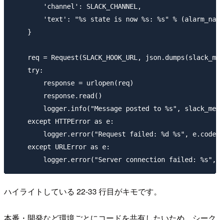
        'channel': SLACK_CHANNEL,

        'text': "%s state is now %s: %s" % (alarm_nam
    }

    req = Request(SLACK_HOOK_URL, json.dumps(slack_me
    try:

        response = urlopen(req)

        response.read()

        logger.info("Message posted to %s", slack_mes
    except HTTPError as e:

        logger.error("Request failed: %d %s", e.code,
    except URLError as e:

ハイライトしている 22-33 行目がキモです。
本番・開発など環境ごとにコードを共有したいため、シーク