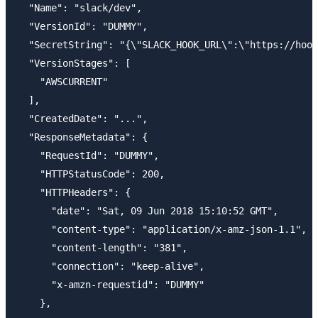
  "Name": "slack/dev",

  "VersionId": "DUMMY",

  "SecretString": "{\"SLACK_HOOK_URL\":\"https://hook
  "VersionStages": [

    "AWSCURRENT"

  ],

  "CreatedDate": "...",

  "ResponseMetadata": {

    "RequestId": "DUMMY",

    "HTTPStatusCode": 200,

    "HTTPHeaders": {

      "date": "Sat, 09 Jun 2018 15:10:52 GMT",

      "content-type": "application/x-amz-json-1.1",

      "content-length": "381",

      "connection": "keep-alive",

      "x-amzn-requestid": "DUMMY"

    },
