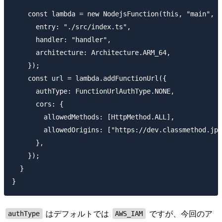
    const lambda = new NodejsFunction(this, "main", {

      entry: "./src/index.ts",

      handler: "handler",

      architecture: Architecture.ARM_64,

    });

    const url = lambda.addFunctionUrl({

      authType: FunctionUrlAuthType.NONE,

      cors: {

        allowedMethods: [HttpMethod.ALL],

        allowedOrigins: ["https://dev.classmethod.jp"
      },

    });

  }

はデフォルトでは
ですが、今回のア
authType
AWS_IAM