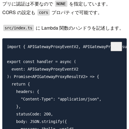
プリに認証は不要なので
を指定しています。
NONE
CORS の設定も
プロパティで可能です。
cors
に Lambda 関数のハンドラを記述します。
src/index.ts
import { APIGatewayProxyEventV2, APIGatewayProxyResul
export const handler = async (

  event: APIGatewayProxyEventV2

): Promise<APIGatewayProxyResultV2> => {

  return {

    headers: {

      "Content-Type": "application/json",

    },

    statusCode: 200,

    body: JSON.stringify({

      message: "hello, world",
