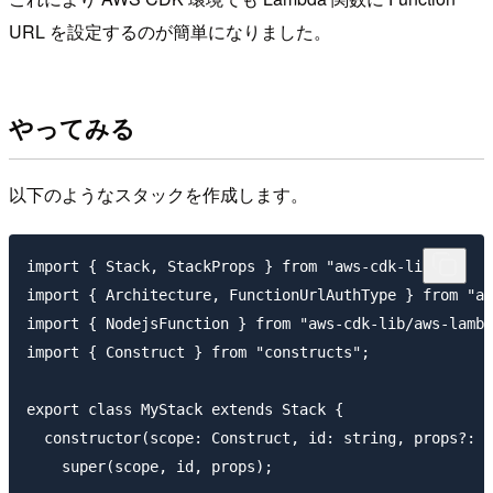
URL を設定するのが簡単になりました。
やってみる
以下のようなスタックを作成します。
import { Stack, StackProps } from "aws-cdk-lib";

import { Architecture, FunctionUrlAuthType } from "aw
import { NodejsFunction } from "aws-cdk-lib/aws-lambd
import { Construct } from "constructs";

export class MyStack extends Stack {

  constructor(scope: Construct, id: string, props?: S
    super(scope, id, props);
