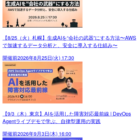
【8/25（火）札幌】生成AIを“会社の武器”にする方法〜AWS
で加速するデータ分析と、安全に導入する仕組み〜
開催前
2026年8月25日(火) 17:30
【9/3（木）東京】AIを活用した障害対応最前線 | DevOps
Agentライブデモで学ぶ、自律型運用の実践
開催前
2026年9月3日(木) 16:00