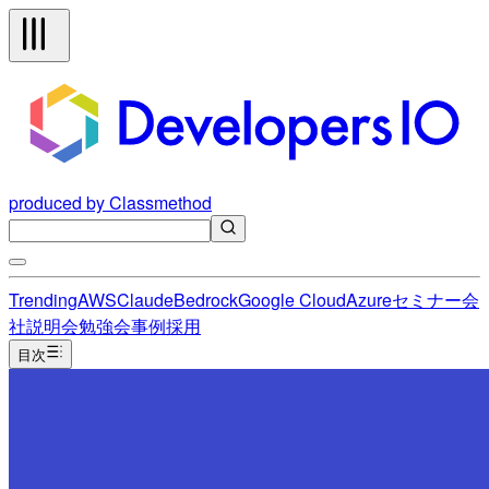
produced by Classmethod
Trending
AWS
Claude
Bedrock
Google Cloud
Azure
セミナー
会
社説明会
勉強会
事例
採用
目次