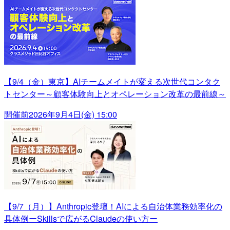
【9/4（金）東京】AIチームメイトが変える次世代コンタク
トセンター～顧客体験向上とオペレーション改革の最前線～
開催前
2026年9月4日(金) 15:00
【9/7（月）】Anthropic登壇！AIによる自治体業務効率化の
具体例ーSkillsで広がるClaudeの使い方ー