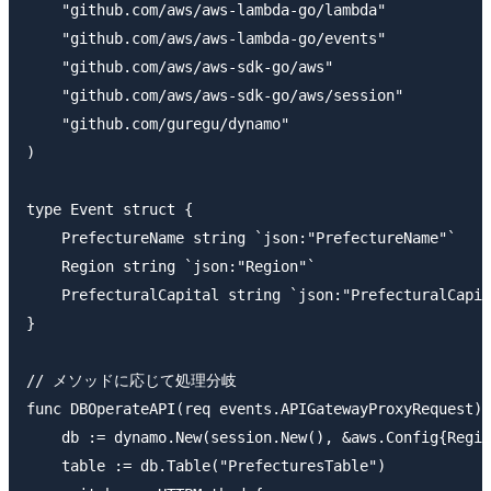
    "github.com/aws/aws-lambda-go/lambda"

    "github.com/aws/aws-lambda-go/events"

    "github.com/aws/aws-sdk-go/aws"

    "github.com/aws/aws-sdk-go/aws/session"

    "github.com/guregu/dynamo"

)

type Event struct {

    PrefectureName string `json:"PrefectureName"`

    Region string `json:"Region"`

    PrefecturalCapital string `json:"PrefecturalCapit
}

// メソッドに応じて処理分岐

func DBOperateAPI(req events.APIGatewayProxyRequest) 
    db := dynamo.New(session.New(), &aws.Config{Regio
    table := db.Table("PrefecturesTable")
