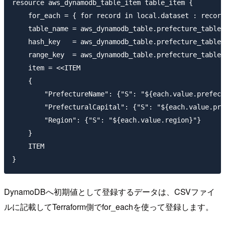
resource aws_dynamodb_table_item table_item {

    for_each = { for record in local.dataset : record
    table_name = aws_dynamodb_table.prefecture_table.
    hash_key   = aws_dynamodb_table.prefecture_table.
    range_key  = aws_dynamodb_table.prefecture_table.
    item = <<ITEM

    {

        "PrefectureName": {"S": "${each.value.prefect
        "PrefecturalCapital": {"S": "${each.value.pre
        "Region": {"S": "${each.value.region}"}

    }

    ITEM

DynamoDBへ初期値として登録するデータは、CSVファイ
ルに記載してTerraform側でfor_eachを使って登録します。