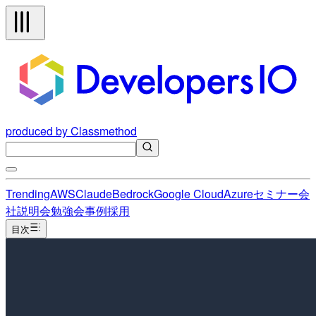
produced by Classmethod
Trending
AWS
Claude
Bedrock
Google Cloud
Azure
セミナー
会
社説明会
勉強会
事例
採用
目次