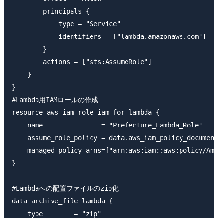
        principals {

            type = "Service"

            identifiers = ["lambda.amazonaws.com"]

        }

        actions = ["sts:AssumeRole"]

    }

}

#Lambda用IAMロールの作成

resource aws_iam_role iam_for_lambda {

    name               = "Prefecture_Lambda_Role"

    assume_role_policy = data.aws_iam_policy_document
    managed_policy_arns=["arn:aws:iam::aws:policy/Ama
}

#Lambdaへの配置ファイルのzip化

data archive_file lambda {

    type        = "zip"
