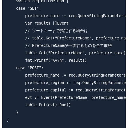
    switch req.HTTPMethod {

    case "GET":

        prefecture_name := req.QueryStringParameters[
        var results []Event

        // ソートキーまで指定する場合は

        // table.Get("PrefectureName", prefecture_nam
        // PrefectureNameが一致するものを全て取得

        table.Get("PrefectureName", prefecture_name).
        fmt.Printf("%v\n", results)

    case "POST":

        prefecture_name := req.QueryStringParameters[
        prefecture_region := req.QueryStringParameter
        prefecture_capital := req.QueryStringParamete
        evt := Event{PrefectureName: prefecture_name,
        table.Put(evt).Run()

    }

}
