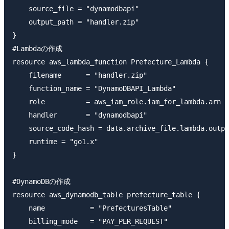
    source_file = "dynamodbapi"

    output_path = "handler.zip"

}

#Lambdaの作成

resource aws_lambda_function Prefecture_Lambda {

    filename      = "handler.zip"

    function_name = "DynamoDBAPI_Lambda"

    role          = aws_iam_role.iam_for_lambda.arn

    handler       = "dynamodbapi"

    source_code_hash = data.archive_file.lambda.outpu
    runtime = "go1.x"

}

#DynamoDBの作成

resource aws_dynamodb_table prefecture_table {

    name           = "PrefecturesTable"

    billing_mode   = "PAY_PER_REQUEST"
