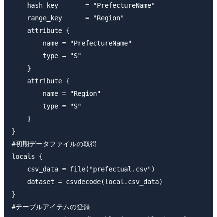
    hash_key       = "PrefectureName"

    range_key      = "Region"

    attribute {

        name = "PrefectureName"

        type = "S"

    }

    attribute {

        name = "Region"

        type = "S"

    }

}

#初期データファイルの取得

locals {

    csv_data = file("prefectual.csv")

    dataset = csvdecode(local.csv_data)

}

#テーブルアイテムの登録
