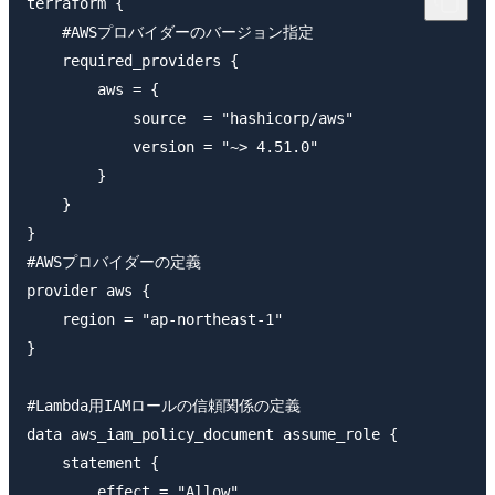
terraform {

    #AWSプロバイダーのバージョン指定

    required_providers {

        aws = {

            source  = "hashicorp/aws"

            version = "~> 4.51.0"

        }

    }

}

#AWSプロバイダーの定義

provider aws {

    region = "ap-northeast-1"

}

#Lambda用IAMロールの信頼関係の定義

data aws_iam_policy_document assume_role {

    statement {

        effect = "Allow"
