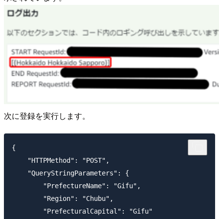
次に登録を実行します。
{

    "HTTPMethod": "POST",

    "QueryStringParameters": {

        "PrefectureName": "Gifu",

        "Region": "Chubu",

        "PrefecturalCapital": "Gifu"
