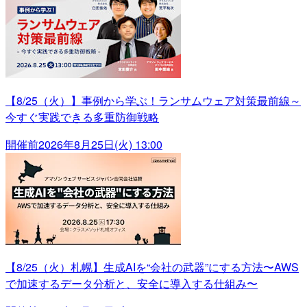
【8/25（火）】事例から学ぶ！ランサムウェア対策最前線～
今すぐ実践できる多重防御戦略
開催前
2026年8月25日(火) 13:00
【8/25（火）札幌】生成AIを“会社の武器”にする方法〜AWS
で加速するデータ分析と、安全に導入する仕組み〜