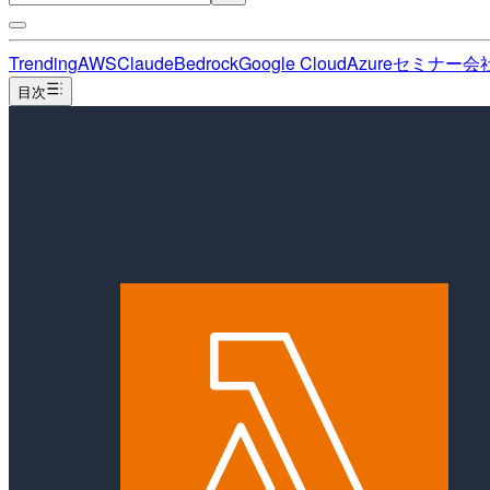
Trending
AWS
Claude
Bedrock
Google Cloud
Azure
セミナー
会
目次