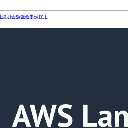
社説明会
勉強会
事例
採用