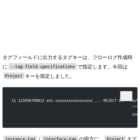
タグフィールドに出力するタグキーは、フローログ作成時
に
で指定します。今回は
--tag-field-specifications
キーを指定しました。
Project
11 123456789012 eni-xxxxxxxxxxxxxxxxx ... REJECT OK - lmi%
                                                       ^^^
                                                       ins
/
の両方に、
タグ
instance-tag
interface-tag
Project