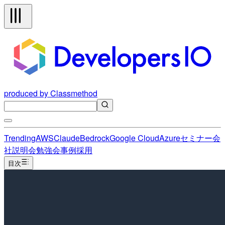
produced by Classmethod
Trending
AWS
Claude
Bedrock
Google Cloud
Azure
セミナー
会
社説明会
勉強会
事例
採用
目次