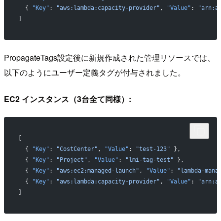
  { 
"Key"
: 
"aws:lambda:capacity-provider"
, 
"Value"
: 
"arn:a
]
PropagateTags設定後に新規作成された管理リソースでは、
以下のようにユーザー定義タグが付与されました。
EC2 インスタンス（3台全て同様）:
[
  { 
"Key"
: 
"CostCenter"
, 
"Value"
: 
"test-123"
 },
  { 
"Key"
: 
"Project"
, 
"Value"
: 
"lmi-tag-test"
 },
  { 
"Key"
: 
"aws:ec2:managed-launch"
, 
"Value"
: 
"lambda-mana
  { 
"Key"
: 
"aws:lambda:capacity-provider"
, 
"Value"
: 
"arn:a
]