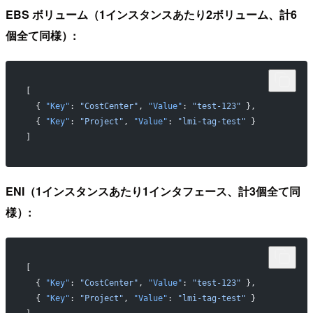
EBS ボリューム（1インスタンスあたり2ボリューム、計6
個全て同様）:
[
  { 
"Key"
: 
"CostCenter"
, 
"Value"
: 
"test-123"
 },
  { 
"Key"
: 
"Project"
, 
"Value"
: 
"lmi-tag-test"
 }
]
ENI（1インスタンスあたり1インタフェース、計3個全て同
様）:
[
  { 
"Key"
: 
"CostCenter"
, 
"Value"
: 
"test-123"
 },
  { 
"Key"
: 
"Project"
, 
"Value"
: 
"lmi-tag-test"
 }