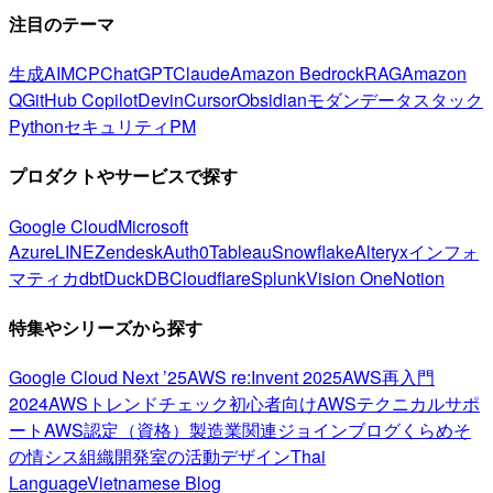
注目のテーマ
生成AI
MCP
ChatGPT
Claude
Amazon Bedrock
RAG
Amazon
Q
GitHub Copilot
Devin
Cursor
Obsidian
モダンデータスタック
Python
セキュリティ
PM
プロダクトやサービスで探す
Google Cloud
Microsoft
Azure
LINE
Zendesk
Auth0
Tableau
Snowflake
Alteryx
インフォ
マティカ
dbt
DuckDB
Cloudflare
Splunk
Vision One
Notion
特集やシリーズから探す
Google Cloud Next ’25
AWS re:Invent 2025
AWS再入門
2024
AWSトレンドチェック
初心者向け
AWSテクニカルサポ
ート
AWS認定（資格）
製造業関連
ジョインブログ
くらめそ
の情シス
組織開発室の活動
デザイン
Thai
Language
Vietnamese Blog