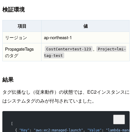
検証環境
項目
値
リージョン
ap-northeast-1
PropagateTags
,
CostCenter=test-123
Project=lmi-
のタグ
tag-test
結果
タグ伝播なし（従来動作）の状態では、EC2インスタンスに
はシステムタグのみが付与されていました。
[
  { 
"Key"
: 
"aws:ec2:managed-launch"
, 
"Value"
: 
"lambda-mana