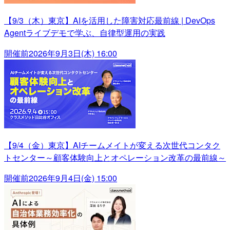
【9/3（木）東京】AIを活用した障害対応最前線 | DevOps
Agentライブデモで学ぶ、自律型運用の実践
開催前
2026年9月3日(木) 16:00
【9/4（金）東京】AIチームメイトが変える次世代コンタク
トセンター～顧客体験向上とオペレーション改革の最前線～
開催前
2026年9月4日(金) 15:00