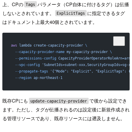
上、CPの
パラメータ（CP自体に付けるタグ）は伝播
Tags
しないとされています。
に指定できるタグ
ExplicitTags
はドキュメント上最大40個とされています。
aws
 lambda
 create-capacity-provider
 \
  --capacity-provider-name
 my-capacity-provider
 \
  --permissions-config
 CapacityProviderOperatorRoleArn=arn
  --vpc-config
 'SubnetIds=subnet-xxx,SecurityGroupIds=sg-x
  --propagate-tags
 '{"Mode": "Explicit", "ExplicitTags": {
  --region
 ap-northeast-1
既存CPにも
で後から設定でき
update-capacity-provider
ます。ただし、タグが伝播されるのは設定後に新規作成され
る管理リソースであり、既存リソースには遡及しません。