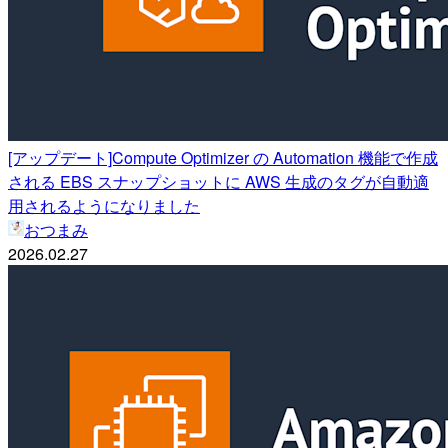
[アップデート]Compute Optimizer の Automation 機能で作成
される EBS スナップショットに AWS 生成のタグが自動適
用されるようになりました
おつまみ
2026.02.27