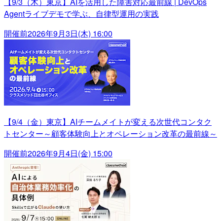
【9/3（木）東京】AIを活用した障害対応最前線 | DevOps
Agentライブデモで学ぶ、自律型運用の実践
開催前
2026年9月3日(木) 16:00
【9/4（金）東京】AIチームメイトが変える次世代コンタク
トセンター～顧客体験向上とオペレーション改革の最前線～
開催前
2026年9月4日(金) 15:00