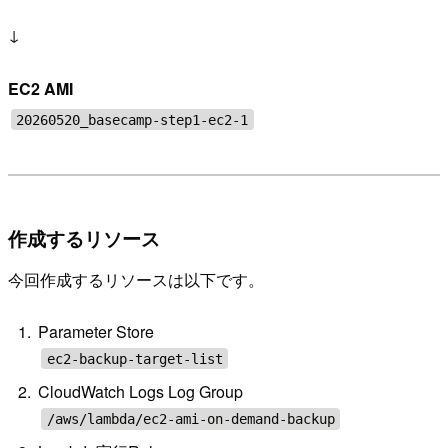
↓
EC2 AMI
20260520_basecamp-step1-ec2-1
作成するリソース
今回作成するリソースは以下です。
Parameter Store
ec2-backup-target-list
CloudWatch Logs Log Group
/aws/lambda/ec2-ami-on-demand-backup