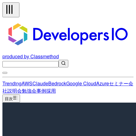
produced by Classmethod
Trending
AWS
Claude
Bedrock
Google Cloud
Azure
セミナー
会
社説明会
勉強会
事例
採用
目次