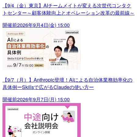
【9/4（金）東京】AIチームメイトが変える次世代コンタク
トセンター～顧客体験向上とオペレーション改革の最前線～
開催前
2026年9月4日(金) 15:00
【9/7（月）】Anthropic登壇！AIによる自治体業務効率化の
具体例ーSkillsで広がるClaudeの使い方ー
開催前
2026年9月7日(月) 15:00