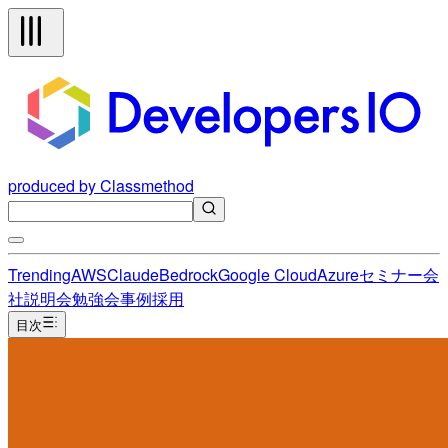
produced by Classmethod
Trending
AWS
Claude
Bedrock
Google Cloud
Azure
セミナー
会
社説明会
勉強会
事例
採用
目次