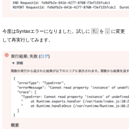
今度はSyntaxエラーになりました。試しに
を
に変更
?.
.
して再実行してみます。