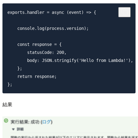
exports.handler = async (event) => {

    console.log(process.version);

    const response = {

        statusCode: 200,

        body: JSON.stringify('Hello from Lambda!'),

    };

    return response;

結果