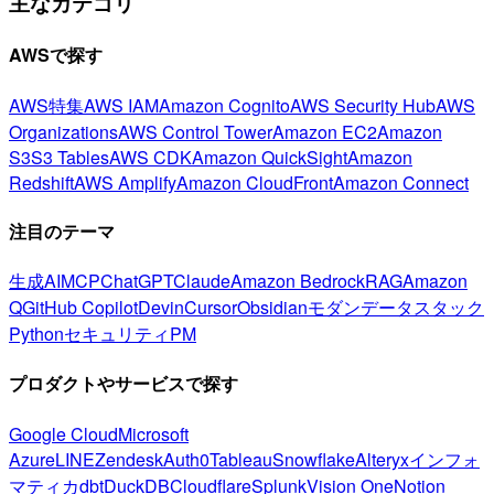
主なカテゴリ
AWSで探す
AWS特集
AWS IAM
Amazon Cognito
AWS Security Hub
AWS
Organizations
AWS Control Tower
Amazon EC2
Amazon
S3
S3 Tables
AWS CDK
Amazon QuickSight
Amazon
Redshift
AWS Amplify
Amazon CloudFront
Amazon Connect
注目のテーマ
生成AI
MCP
ChatGPT
Claude
Amazon Bedrock
RAG
Amazon
Q
GitHub Copilot
Devin
Cursor
Obsidian
モダンデータスタック
Python
セキュリティ
PM
プロダクトやサービスで探す
Google Cloud
Microsoft
Azure
LINE
Zendesk
Auth0
Tableau
Snowflake
Alteryx
インフォ
マティカ
dbt
DuckDB
Cloudflare
Splunk
Vision One
Notion