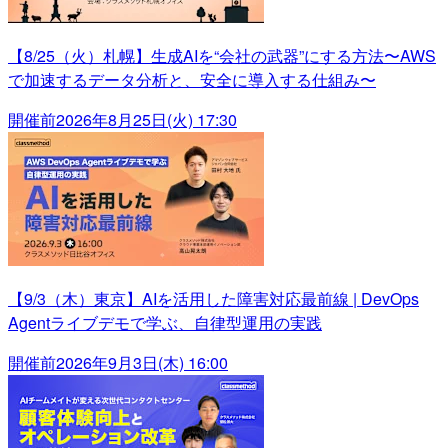
【8/25（火）札幌】生成AIを“会社の武器”にする方法〜AWS
で加速するデータ分析と、安全に導入する仕組み〜
開催前
2026年8月25日(火) 17:30
【9/3（木）東京】AIを活用した障害対応最前線 | DevOps
Agentライブデモで学ぶ、自律型運用の実践
開催前
2026年9月3日(木) 16:00