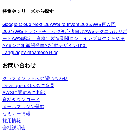
特集やシリーズから探す
Google Cloud Next ’25
AWS re:Invent 2025
AWS再入門
2024
AWSトレンドチェック
初心者向け
AWSテクニカルサポ
ート
AWS認定（資格）
製造業関連
ジョインブログ
くらめそ
の情シス
組織開発室の活動
デザイン
Thai
Language
Vietnamese Blog
お問い合わせ
クラスメソッドへの問い合わせ
DevelopersIOへのご意見
AWSに関するご相談
資料ダウンロード
メールマガジン登録
セミナー情報
採用情報
会社説明会