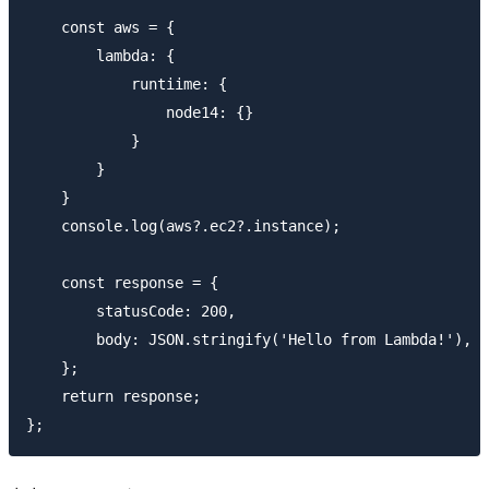
    const aws = {

        lambda: {

            runtiime: {

                node14: {}

            } 

        } 

    }

    console.log(aws?.ec2?.instance);

    const response = {

        statusCode: 200,

        body: JSON.stringify('Hello from Lambda!'),

    };

    return response;
