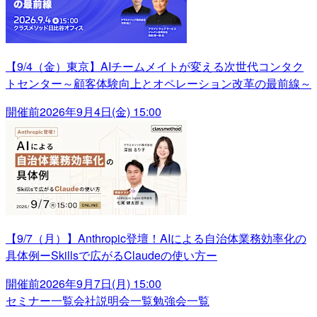
【9/4（金）東京】AIチームメイトが変える次世代コンタク
トセンター～顧客体験向上とオペレーション改革の最前線～
開催前
2026年9月4日(金) 15:00
【9/7（月）】Anthropic登壇！AIによる自治体業務効率化の
具体例ーSkillsで広がるClaudeの使い方ー
開催前
2026年9月7日(月) 15:00
セミナー一覧
会社説明会一覧
勉強会一覧