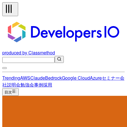
produced by Classmethod
Trending
AWS
Claude
Bedrock
Google Cloud
Azure
セミナー
会
社説明会
勉強会
事例
採用
目次