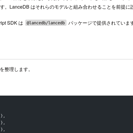
みモデルです。LanceDB はそれらのモデルと組み合わせることを前
pt SDK は
パッケージで提供されていま
@lancedb/lancedb
かを整理します。
 },
 },
 },