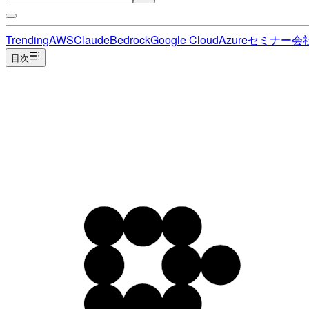
Trending
AWS
Claude
Bedrock
Google Cloud
Azure
セミナー
会
目次