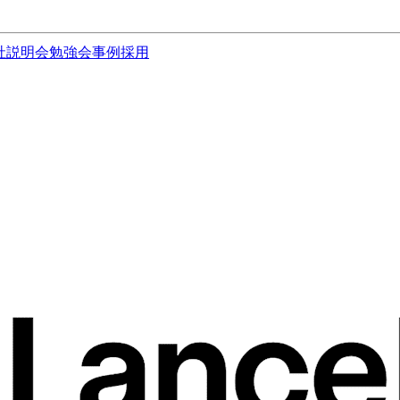
社説明会
勉強会
事例
採用