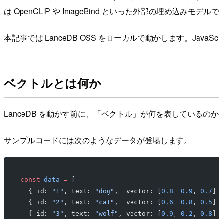
は OpenCLIP や ImageBind といった外部の埋め込
本記事では LanceDB OSS をローカルで動かします。JavaScri
ベクトルとは何か
LanceDB を動かす前に、「ベクトル」が何を表しているの
サンプルコードには次のようなデータが登場します。
const
 data
 =
 [
  { id: 
"1"
, text: 
"dog"
,  vector: [
0.8
, 
0.9
, 
0.7
]
  { id: 
"2"
, text: 
"cat"
,  vector: [
0.6
, 
0.8
, 
0.5
]
  { id: 
"3"
, text: 
"wolf"
, vector: [
0.9
, 
0.2
, 
0.8
]