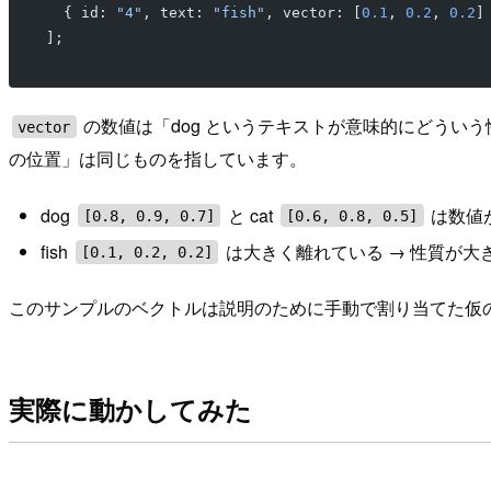
  { id: 
"4"
, text: 
"fish"
, vector: [
0.1
, 
0.2
, 
0.2
]
];
の数値は「dog というテキストが意味的にどうい
vector
の位置」は同じものを指しています。
dog
と cat
は数値
[0.8, 0.9, 0.7]
[0.6, 0.8, 0.5]
fish
は大きく離れている → 性質が大
[0.1, 0.2, 0.2]
このサンプルのベクトルは説明のために手動で割り当てた仮の値です
実際に動かしてみた