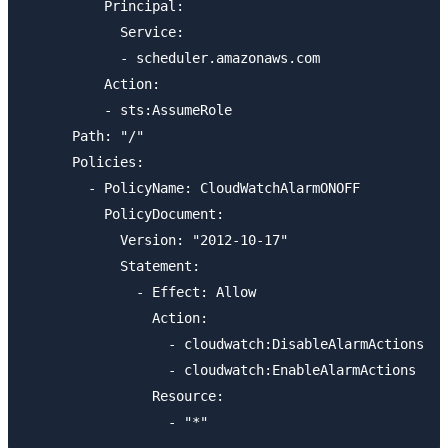
          Principal:

            Service:

            - scheduler.amazonaws.com

          Action:

          - sts:AssumeRole

      Path: "/"

      Policies:

        - PolicyName: CloudWatchAlarmONOFF

          PolicyDocument:

            Version: "2012-10-17"

            Statement:

              - Effect: Allow

                Action:

                  - cloudwatch:DisableAlarmActions

                  - cloudwatch:EnableAlarmActions

                Resource:
