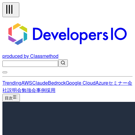
produced by Classmethod
Trending
AWS
Claude
Bedrock
Google Cloud
Azure
セミナー
会
社説明会
勉強会
事例
採用
目次