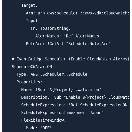
      Target:

        Arn: arn:aws:scheduler:::aws-sdk:cloudwatch:d
        Input:

          Fn::ToJsonString:

            AlarmNames: !Ref AlarmNames

        RoleArn: !GetAtt "SchedulerRole.Arn"

  # EventBridge Scheduler (Enable CloudWatch Alarms)

  ScheduleCWAlarmON:

    Type: AWS::Scheduler::Schedule

    Properties:

      Name: !Sub "${Project}-cwalarm-on"

      Description: !Sub "Enable ${Project} CloudWatch
      ScheduleExpression: !Ref ScheduleExpressionON

      ScheduleExpressionTimezone: "Japan"

      FlexibleTimeWindow:

        Mode: "OFF"
