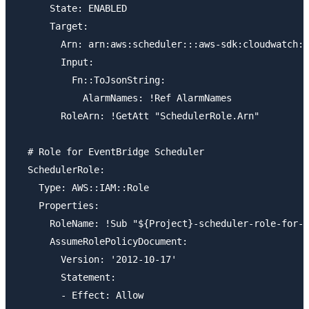
      State: ENABLED

      Target:

        Arn: arn:aws:scheduler:::aws-sdk:cloudwatch:e
        Input:

          Fn::ToJsonString:

            AlarmNames: !Ref AlarmNames

        RoleArn: !GetAtt "SchedulerRole.Arn"

  # Role for EventBridge Scheduler

  SchedulerRole:

    Type: AWS::IAM::Role

    Properties:

      RoleName: !Sub "${Project}-scheduler-role-for-c
      AssumeRolePolicyDocument:

        Version: '2012-10-17'

        Statement:

        - Effect: Allow
