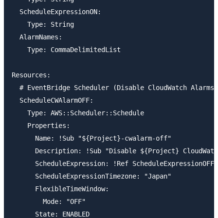
  ScheduleExpressionON:

    Type: String

  AlarmNames:

    Type: CommaDelimitedList

Resources:

  # EventBridge Scheduler (Disable CloudWatch Alarms)

  ScheduleCWAlarmOFF:

    Type: AWS::Scheduler::Schedule

    Properties:

      Name: !Sub "${Project}-cwalarm-off"

      Description: !Sub "Disable ${Project} CloudWatc
      ScheduleExpression: !Ref ScheduleExpressionOFF

      ScheduleExpressionTimezone: "Japan"

      FlexibleTimeWindow:

        Mode: "OFF"

      State: ENABLED
