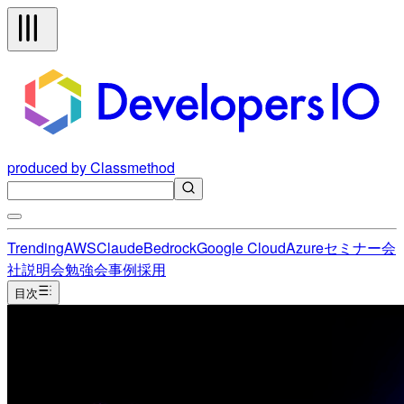
produced by Classmethod
Trending
AWS
Claude
Bedrock
Google Cloud
Azure
セミナー
会
社説明会
勉強会
事例
採用
目次