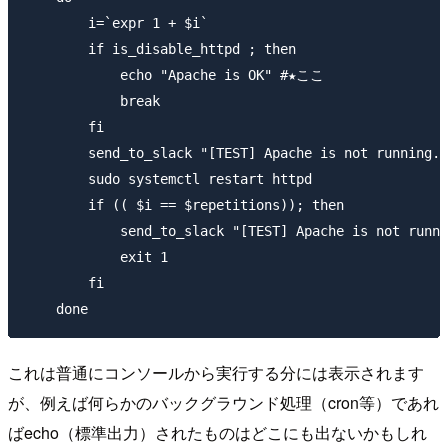
        i=`expr 1 + $i`

        if is_disable_httpd ; then

            echo "Apache is OK" #★ここ

            break

        fi

        send_to_slack "[TEST] Apache is not running.\
        sudo systemctl restart httpd

        if (( $i == $repetitions)); then

            send_to_slack "[TEST] Apache is not runni
            exit 1

        fi

これは普通にコンソールから実行する分には表示されます
が、例えば何らかのバックグラウンド処理（cron等）であれ
ばecho（標準出力）されたものはどこにも出ないかもしれ