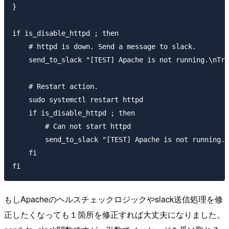
}

if is_disable_httpd ; then

    # httpd is down. Send a message to slack.

    send_to_slack "[TEST] Apache is not running.\nTry
    # Restart action.

    sudo systemctl restart httpd

    if is_disable_httpd ; then

        # Can not start httpd

        send_to_slack "[TEST] Apache is not running."

    fi

もしApacheのヘルスチェックロジックやslack送信処理を修
正したくなっても１箇所を修正すれば大丈夫になりました。