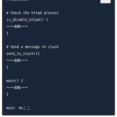
# Check the httpd process

is_disable_httpd() {

〜〜省略〜〜

}

# Send a message to slack

send_to_slack(){

〜〜省略〜〜

}

main() {

〜〜省略〜〜

}
