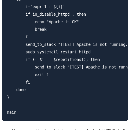
        i=`expr 1 + ${i}`

        if is_disable_httpd ; then

            echo "Apache is OK"

            break

        fi

        send_to_slack "[TEST] Apache is not running.\
        sudo systemctl restart httpd

        if (( $i == $repetitions)); then

            send_to_slack "[TEST] Apache is not runni
            exit 1

        fi

    done

}
