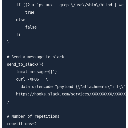
    if ((2 < `ps aux | grep \/usr\/sbin\/httpd | wc -
        true

    else

        false

    fi

}

# Send a message to slack

send_to_slack(){

    local message=${1}

    curl -XPOST  \

    --data-urlencode "payload={\"attachments\": [{\"t
    https://hooks.slack.com/services/XXXXXXXXX/XXXXXX
}

# Number of repetitions

repetitions=2
