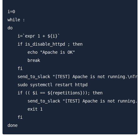
i=0

while :

do

    i=`expr 1 + ${i}`

    if is_disable_httpd ; then

        echo "Apache is OK"

        break

    fi

    send_to_slack "[TEST] Apache is not running.\nTry
    sudo systemctl restart httpd

    if (( $i == ${repetitions})); then

        send_to_slack "[TEST] Apache is not running."

        exit 1

    fi
