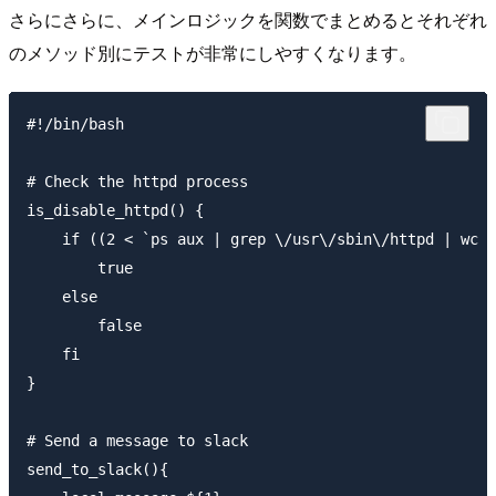
さらにさらに、メインロジックを関数でまとめるとそれぞれ
のメソッド別にテストが非常にしやすくなります。
#!/bin/bash

# Check the httpd process

is_disable_httpd() {

    if ((2 < `ps aux | grep \/usr\/sbin\/httpd | wc -
        true

    else

        false

    fi

}

# Send a message to slack

send_to_slack(){
