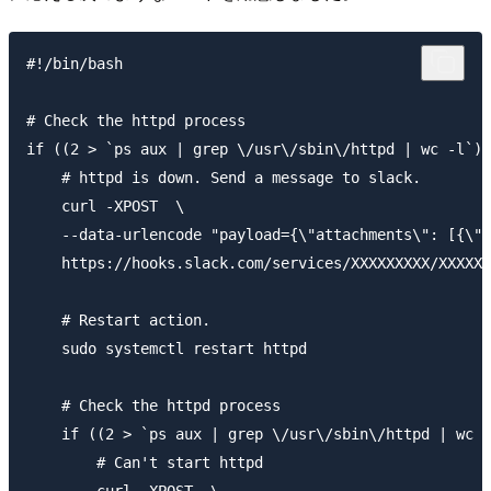
#!/bin/bash

# Check the httpd process

if ((2 > `ps aux | grep \/usr\/sbin\/httpd | wc -l`))
    # httpd is down. Send a message to slack.

    curl -XPOST  \

    --data-urlencode "payload={\"attachments\": [{\"t
    https://hooks.slack.com/services/XXXXXXXXX/XXXXXX
    # Restart action.

    sudo systemctl restart httpd

    # Check the httpd process

    if ((2 > `ps aux | grep \/usr\/sbin\/httpd | wc -
        # Can't start httpd

        curl -XPOST  \
