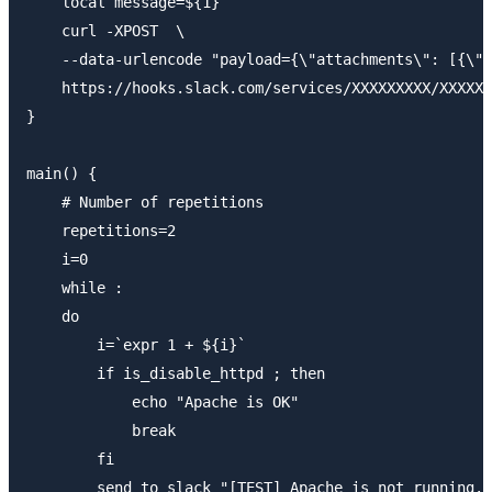
    local message=${1}

    curl -XPOST  \

    --data-urlencode "payload={\"attachments\": [{\"t
    https://hooks.slack.com/services/XXXXXXXXX/XXXXXX
}

main() {

    # Number of repetitions

    repetitions=2

    i=0

    while :

    do

        i=`expr 1 + ${i}`

        if is_disable_httpd ; then

            echo "Apache is OK"

            break

        fi

        send_to_slack "[TEST] Apache is not running.\