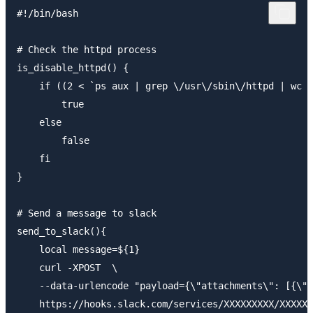
#!/bin/bash

# Check the httpd process

is_disable_httpd() {

    if ((2 < `ps aux | grep \/usr\/sbin\/httpd | wc -
        true

    else

        false

    fi

}

# Send a message to slack

send_to_slack(){

    local message=${1}

    curl -XPOST  \

    --data-urlencode "payload={\"attachments\": [{\"t
    https://hooks.slack.com/services/XXXXXXXXX/XXXXXX