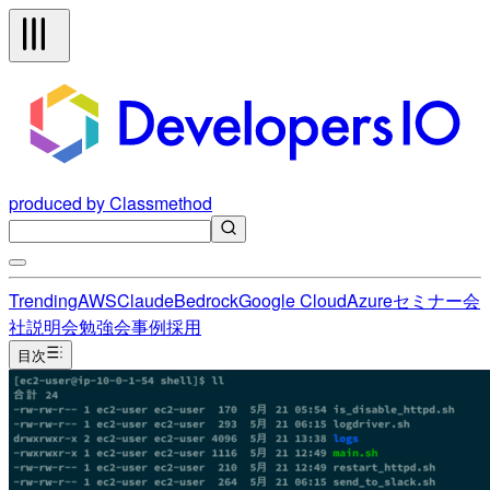
produced by Classmethod
Trending
AWS
Claude
Bedrock
Google Cloud
Azure
セミナー
会
社説明会
勉強会
事例
採用
目次