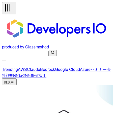
produced by Classmethod
Trending
AWS
Claude
Bedrock
Google Cloud
Azure
セミナー
会
社説明会
勉強会
事例
採用
目次