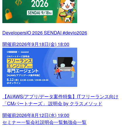
DevelopersIO 2026 SENDAI #devio2026
開催前
2026年9月18日(金) 18:00
【AI/AWS/アプリ/データ案件特集】ITフリーランス向け
「CMパートナーズ」 説明会 by クラスメソッド
開催前
2026年8月12日(水) 19:00
セミナー一覧
会社説明会一覧
勉強会一覧