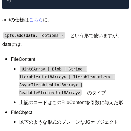
addの仕様は
こちら
に。
という形で使いますが、
ipfs.add(data, [options])
dataには、
FileContent
Uint8Array | Blob | String |
Iterable<Uint8Array> | Iterable<number> |
AsyncIterable<Uint8Array> |
のタイプ
ReadableStream<Uint8Array>
上記のコードはこのFileContentを引数に与えた形
FileObject
以下のような形式のプレーンなJSオブジェクト