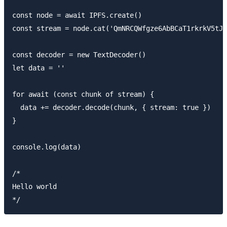
const node = await IPFS.create()

const stream = node.cat('QmNRCQWfgze6AbBCaT1rkrkV5tJ2
const decoder = new TextDecoder()

let data = ''

for await (const chunk of stream) {

  data += decoder.decode(chunk, { stream: true })

}

console.log(data)

/*

Hello world
