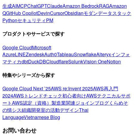
生成AI
MCP
ChatGPT
Claude
Amazon Bedrock
RAG
Amazon
Q
GitHub Copilot
Devin
Cursor
Obsidian
モダンデータスタック
Python
セキュリティ
PM
プロダクトやサービスで探す
Google Cloud
Microsoft
Azure
LINE
Zendesk
Auth0
Tableau
Snowflake
Alteryx
インフォ
マティカ
dbt
DuckDB
Cloudflare
Splunk
Vision One
Notion
特集やシリーズから探す
Google Cloud Next ’25
AWS re:Invent 2025
AWS再入門
2024
AWSトレンドチェック
初心者向け
AWSテクニカルサポ
ート
AWS認定（資格）
製造業関連
ジョインブログ
くらめそ
の情シス
組織開発室の活動
デザイン
Thai
Language
Vietnamese Blog
お問い合わせ