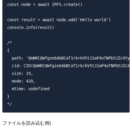
const node = await IPFS.create()

const result = await node.add('Hello world')

console.info(result)

/*

{

  path: 'QmNRCQWfgze6AbBCaT1rkrkV5tJ2aP4oTNPb5JZcXYyw
  cid: CID(QmNRCQWfgze6AbBCaT1rkrkV5tJ2aP4oTNPb5JZcXY
  size: 19,

  mode: 420,

  mtime: undefined

}

ファイルを読み込む例)