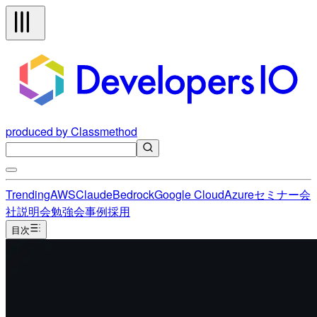
produced by Classmethod
Trending
AWS
Claude
Bedrock
Google Cloud
Azure
セミナー
会
社説明会
勉強会
事例
採用
目次