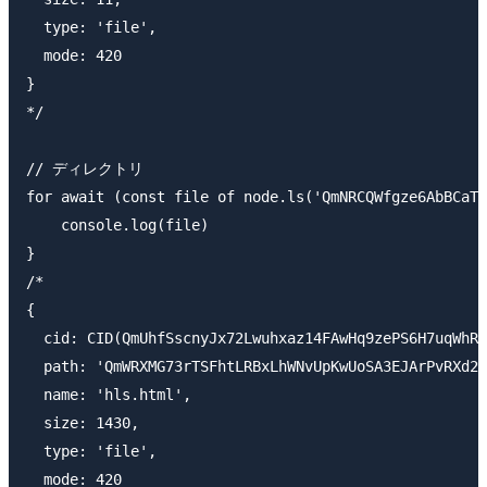
  type: 'file',

  mode: 420

}

*/

// ディレクトリ

for await (const file of node.ls('QmNRCQWfgze6AbBCaT1
    console.log(file)

}

/*

{

  cid: CID(QmUhfSscnyJx72Lwuhxaz14FAwHq9zePS6H7uqWhRL
  path: 'QmWRXMG73rTSFhtLRBxLhWNvUpKwUoSA3EJArPvRXd2L
  name: 'hls.html',

  size: 1430,

  type: 'file',

  mode: 420
