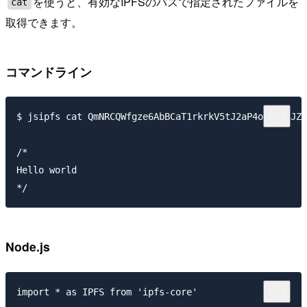
を使うと、有効なIPFSのパスで指定されたファイルを
cat
取得できます。
コマンドライン
$ jsipfs cat QmNRCQWfgze6AbBCaT1rkrkV5tJ2aP4oTNPb5JZc
/*

Hello world

Node.js
import * as IPFS from 'ipfs-core'
