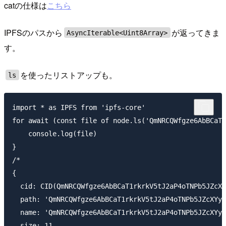
catの仕様は
こちら
IPFSのパスから
が返ってきま
AsyncIterable<Uint8Array>
す。
を使ったリストアップも。
ls
import * as IPFS from 'ipfs-core'

for await (const file of node.ls('QmNRCQWfgze6AbBCaT1
    console.log(file)

}

/*

{

  cid: CID(QmNRCQWfgze6AbBCaT1rkrkV5tJ2aP4oTNPb5JZcXY
  path: 'QmNRCQWfgze6AbBCaT1rkrkV5tJ2aP4oTNPb5JZcXYyw
  name: 'QmNRCQWfgze6AbBCaT1rkrkV5tJ2aP4oTNPb5JZcXYyw
  size: 11,
