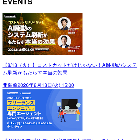
EVENTS
【8/18（火）】コストカットだけじゃない！AI駆動のシステ
ム刷新がもたらす本当の効果
開催前
2026年8月18日(火) 15:00