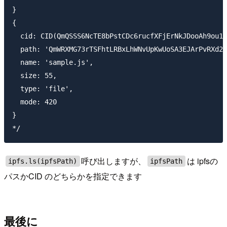
}

{

  cid: CID(QmQSSS6NcTE8bPstCDc6rucfXFjErNkJDooAh9ou1s
  path: 'QmWRXMG73rTSFhtLRBxLhWNvUpKwUoSA3EJArPvRXd2L
  name: 'sample.js',

  size: 55,

  type: 'file',

  mode: 420

}

呼び出しますが、
は ipfsの
ipfs.ls(ipfsPath)
ipfsPath
パスかCID のどちらかを指定できます
最後に