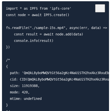
import * as IPFS from 'ipfs-core'

const node = await IPFS.create()

fs.readFile("./sample-15s.mp4", async(err, data) => {

    const result = await node.add(data)

    console.info(result)

})

/* 

{

  path: 'QmQkL8yboMWQVtGt56a2gKc4NaUiSTH2hxAkz3RxuEbt
  cid: CID(QmQkL8yboMWQVtGt56a2gKc4NaUiSTH2hxAkz3RxuE
  size: 11919388,

  mode: 420,

  mtime: undefined

}
