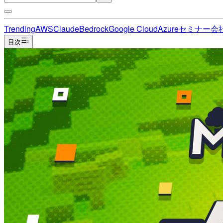
Trending
AWS
Claude
Bedrock
Google Cloud
Azure
セミナー
会
目次