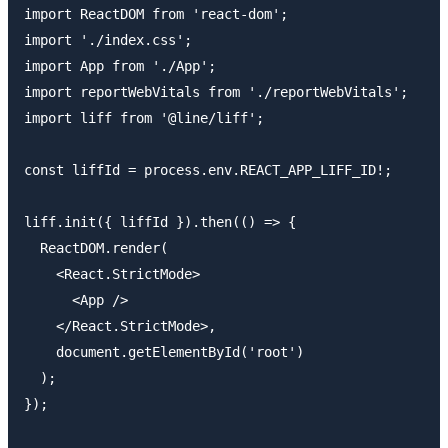
import ReactDOM from 'react-dom';

import './index.css';

import App from './App';

import reportWebVitals from './reportWebVitals';

import liff from '@line/liff';

const liffId = process.env.REACT_APP_LIFF_ID!;

liff.init({ liffId }).then(() => {

  ReactDOM.render(

    <React.StrictMode>

      <App />

    </React.StrictMode>,

    document.getElementById('root')

  );

});
