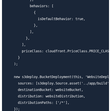
            behaviors: [

              {

                isDefaultBehavior: true,

              },

            ],

          },

        ],

        priceClass: cloudfront.PriceClass.PRICE_CLASS
      }

    );

    new s3deploy.BucketDeployment(this, 'WebsiteDeplo
      sources: [s3deploy.Source.asset('../app/build')
      destinationBucket: websiteBucket,

      distribution: websiteDistribution,

      distributionPaths: ['/*'],

    });
