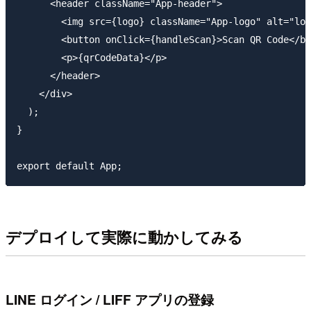
      <header className="App-header">

        <img src={logo} className="App-logo" alt="log
        <button onClick={handleScan}>Scan QR Code</bu
        <p>{qrCodeData}</p>

      </header>

    </div>

  );

}

デプロイして実際に動かしてみる
LINE ログイン / LIFF アプリの登録