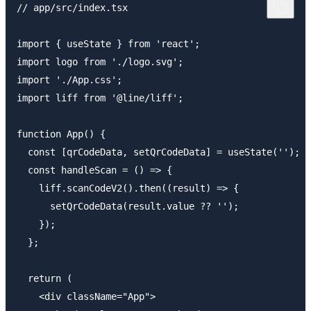
// app/src/index.tsx

import { useState } from 'react';

import logo from './logo.svg';

import './App.css';

import liff from '@line/liff';

function App() {

  const [qrCodeData, setQrCodeData] = useState('');

  const handleScan = () => {

    liff.scanCodeV2().then((result) => {

      setQrCodeData(result.value ?? '');

    });

  };

  return (

    <div className="App">
