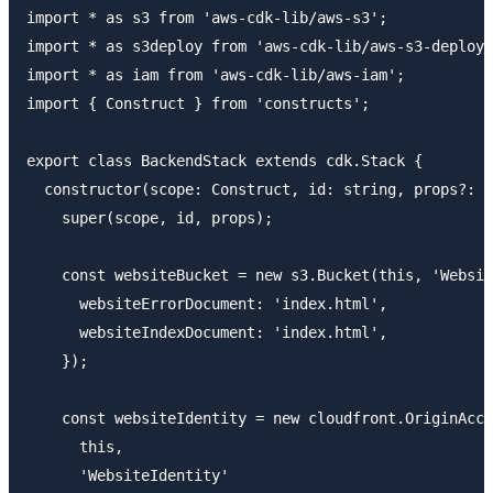
import * as s3 from 'aws-cdk-lib/aws-s3';

import * as s3deploy from 'aws-cdk-lib/aws-s3-deploym
import * as iam from 'aws-cdk-lib/aws-iam';

import { Construct } from 'constructs';

export class BackendStack extends cdk.Stack {

  constructor(scope: Construct, id: string, props?: c
    super(scope, id, props);

    const websiteBucket = new s3.Bucket(this, 'Websit
      websiteErrorDocument: 'index.html',

      websiteIndexDocument: 'index.html',

    });

    const websiteIdentity = new cloudfront.OriginAcce
      this,

      'WebsiteIdentity'
