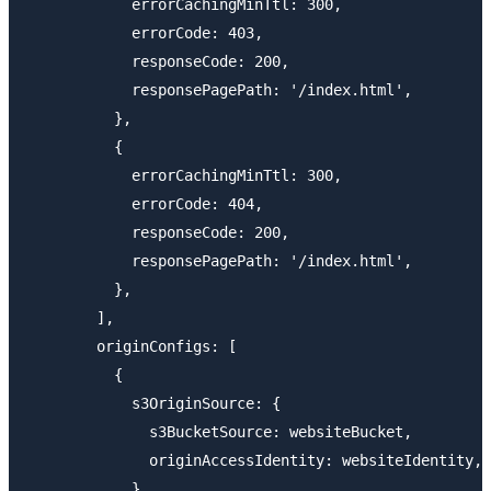
            errorCachingMinTtl: 300,

            errorCode: 403,

            responseCode: 200,

            responsePagePath: '/index.html',

          },

          {

            errorCachingMinTtl: 300,

            errorCode: 404,

            responseCode: 200,

            responsePagePath: '/index.html',

          },

        ],

        originConfigs: [

          {

            s3OriginSource: {

              s3BucketSource: websiteBucket,

              originAccessIdentity: websiteIdentity,

            },
