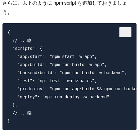
さらに、以下のように npm script を追加しておきましょ
う。
{

  // ...略

  "scripts": {

    "app:start": "npm start -w app",

    "app:build": "npm run build -w app",

    "backend:build": "npm run build -w backend",

    "test": "npm test --workspaces",

    "predeploy": "npm run app:build && npm run backen
    "deploy": "npm run deploy -w backend"

  },

  // ...略
