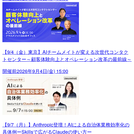
【9/4（金）東京】AIチームメイトが変える次世代コンタク
トセンター～顧客体験向上とオペレーション改革の最前線～
開催前
2026年9月4日(金) 15:00
【9/7（月）】Anthropic登壇！AIによる自治体業務効率化の
具体例ーSkillsで広がるClaudeの使い方ー