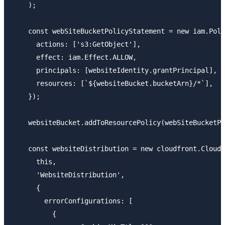
    );

    const webSiteBucketPolicyStatement = new iam.Poli
      actions: ['s3:GetObject'],

      effect: iam.Effect.ALLOW,

      principals: [websiteIdentity.grantPrincipal],

      resources: [`${websiteBucket.bucketArn}/*`],

    });

    websiteBucket.addToResourcePolicy(webSiteBucketPo
    const websiteDistribution = new cloudfront.CloudF
      this,

      'WebsiteDistribution',

      {

        errorConfigurations: [

          {
