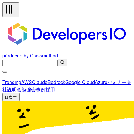
produced by Classmethod
Trending
AWS
Claude
Bedrock
Google Cloud
Azure
セミナー
会
社説明会
勉強会
事例
採用
目次