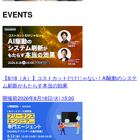
EVENTS
【8/18（火）】コストカットだけじゃない！AI駆動のシステ
ム刷新がもたらす本当の効果
開催前
2026年8月18日(火) 15:00