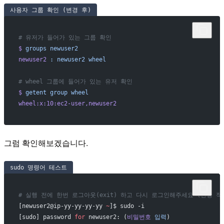
사용자 그룹 확인 (변경 후)
# 유저가 들어가 있는 그룹 확인
$
 groups
 newuser2
newuser2
 :
 newuser2
 wheel
# wheel 그룹에 들어가 있는 유저 확인
$
 getent
 group
 wheel
wheel:x:10:ec2-user,newuser2
그럼 확인해보겠습니다.
sudo 명령어 테스트
# 실행 전에 한번 로그아웃(exit) 하고 다시 로그인해주세요 (변경 적
[newuser2@ip-yy-yy-yy-yy 
~
]$ sudo -i
[sudo] password 
for
 newuser2: (
비밀번호
 입력
)