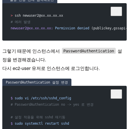
>
 ssh newuser2@xx.xx.xx.xx
# 에러 발생
newuser2@xx.xx.xx.xx:
 Permission
 denied
 (publickey,gssapi-
그렇기 때문에 인스턴스에서
설
PasswordAuthentication
정을 변경해겠습니다.
다시 ec2-user 유저로 인스턴스에 로그인합니다.
PasswordAuthentication 설정 변경
$
 sudo
 vi
 /etc/ssh/sshd_config
# PasswordAuthentication no -> yes 로 변경
# 설정 적용을 위해 sshd 재기동
$
 sudo
 systemctl
 restart
 sshd