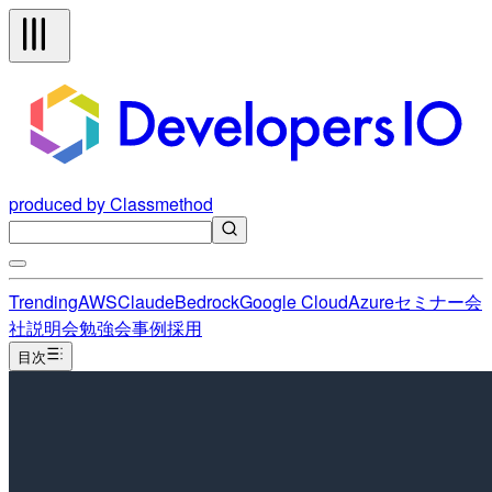
produced by Classmethod
Trending
AWS
Claude
Bedrock
Google Cloud
Azure
セミナー
会
社説明会
勉強会
事例
採用
目次