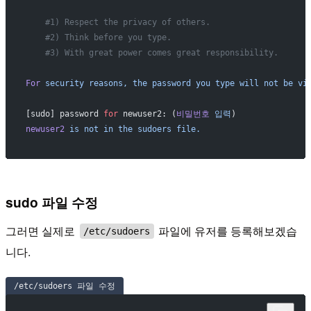
    #1) Respect the privacy of others.
    #2) Think before you type.
    #3) With great power comes great responsibility.
For
 security
 reasons,
 the
 password
 you
 type
 will
 not
 be
 vi
[sudo] password 
for
 newuser2: (
비밀번호
 입력
)
newuser2
 is
 not
 in
 the
 sudoers
 file.
sudo 파일 수정
그러면 실제로
파일에 유저를 등록해보겠습
/etc/sudoers
니다.
/etc/sudoers 파일 수정