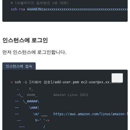
# (퍼블릭키의 일부분은 x로 대체)
ssh-rsa
 AAAAB3Nzaxxxxxxxxxxxxxxxxxxxxxxxxxxxxxxxxxxxxxxxxx
인스턴스에 로그인
먼저 인스턴스에 로그인합니다.
인스턴스에 접속
>
 ssh -i [키페어 경로]/add-user.pem ec2-user@xx.xx.xx.xx
   ,
     #_
   ~\_
  ####_        Amazon Linux 2023
  ~~
  \_
#####
\
  ~~
     \#
##
|
  ~~
       \#
/
 ___
   https://aws.amazon.com/linux/amazon-l
   ~~
       V~' '
-
>
    ~~~
         /