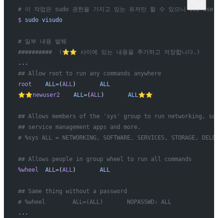
# 이 작업은 sudo 권한을 가지고 있는 유저만 할 수 있으니 ec2-use
$
 sudo
 visudo
# 일부 내용 발췌
##########  (⭐️⭐️ 사이에 있는 내용을 추가하고 저장합니다.)
...
## Allow root to run any commands anywhere
root
    ALL=
(
ALL
)       
ALL
⭐️⭐️newuser2
    ALL=
(
ALL
)       
ALL⭐️⭐️
## Allows members of the 'sys' group to run networking, so
## service management apps and more.
# %sys ALL = NETWORKING, SOFTWARE, SERVICES, STORAGE, DELE
## Allows people in group wheel to run all commands
%wheel
  ALL=
(
ALL
)       
ALL
## Same thing without a password
# %wheel        ALL=(ALL)       NOPASSWD: ALL
...