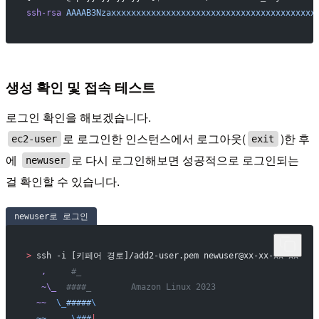
ssh-rsa
 AAAAB3Nzaxxxxxxxxxxxxxxxxxxxxxxxxxxxxxxxxxxxxxxxxx
생성 확인 및 접속 테스트
로그인 확인을 해보겠습니다.
로 로그인한 인스턴스에서 로그아웃(
)한 후
ec2-user
exit
에
로 다시 로그인해보면 성공적으로 로그인되는
newuser
걸 확인할 수 있습니다.
newuser로 로그인
>
 ssh -i [키페어 경로]/add2-user.pem newuser@xx-xx-xx-xx
   ,
     #_
   ~\_
  ####_        Amazon Linux 2023
  ~~
  \_
#####
\
  ~~
     \#
##
|