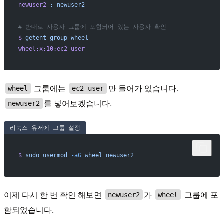
newuser2
 :
 newuser2
# 반대로 사용자 그룹에 포함되어 있는 사용자 확인
$
 getent
 group
 wheel
wheel:x:10:ec2-user
그룹에는
만 들어가 있습니다.
wheel
ec2-user
를 넣어보겠습니다.
newuser2
리눅스 유저에 그룹 설정
$
 sudo
 usermod
 -aG
 wheel
 newuser2
이제 다시 한 번 확인 해보면
가
그룹에 포
newuser2
wheel
함되었습니다.