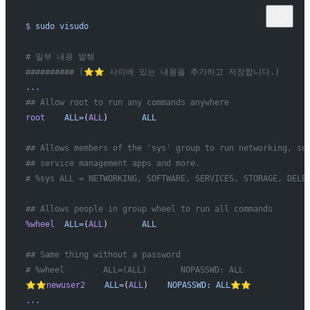
$
 sudo
 visudo
# 일부 내용 발췌
########## (⭐️⭐️ 사이에 있는 내용을 추가하고 저장합니다.)
...
## Allow root to run any commands anywhere
root
    ALL=
(
ALL
)       
ALL
## Allows members of the 'sys' group to run networking, so
## service management apps and more.
# %sys ALL = NETWORKING, SOFTWARE, SERVICES, STORAGE, DELE
## Allows people in group wheel to run all commands
%wheel
  ALL=
(
ALL
)       
ALL
## Same thing without a password
# %wheel        ALL=(ALL)       NOPASSWD: ALL
⭐️⭐️newuser2
    ALL=
(
ALL
)    
NOPASSWD:
 ALL⭐️⭐️
...