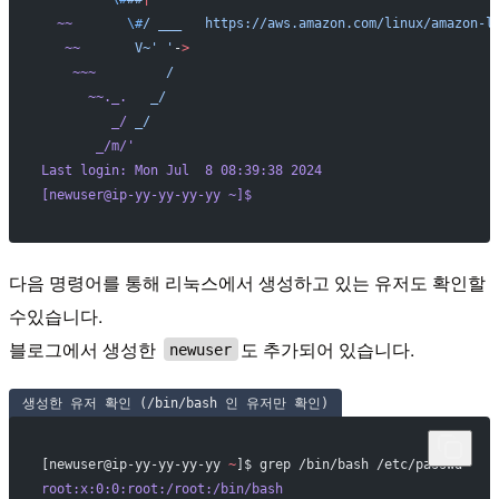
  ~~
       \#
/
 ___
   https://aws.amazon.com/linux/amazon-l
   ~~
       V~' '
-
>
    ~~~
         /
      ~~._.
   _/
         _/
 _/
       _/m/
'
Last login: Mon Jul  8 08:39:38 2024
[newuser@ip-yy-yy-yy-yy ~]$ 
다음 명령어를 통해 리눅스에서 생성하고 있는 유저도 확인할
수있습니다.
블로그에서 생성한
도 추가되어 있습니다.
newuser
생성한 유저 확인 (/bin/bash 인 유저만 확인)
[newuser@ip-yy-yy-yy-yy 
~
]$ grep /bin/bash /etc/passwd
root:x:0:0:root:/root:/bin/bash