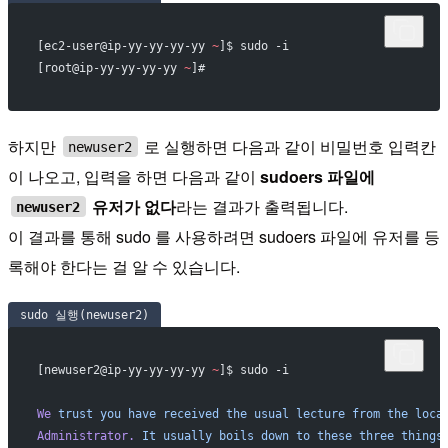
[ec2-user@ip-yy-yy-yy-yy 
~
]$ sudo -i
[root@ip-yy-yy-yy-yy 
~
]#
하지만
로 실행하면 다음과 같이 비밀번호 입력칸
newuser2
이 나오고, 입력을 하면 다음과 같이
sudoers 파일에
유저가 없다
라는 결과가 출력됩니다.
newuser2
이 결과를 통해 sudo 를 사용하려면 sudoers 파일에 유저를 등
록해야 한다는 걸 알 수 있습니다.
sudo 실행(newuser2)
[newuser2@ip-yy-yy-yy-yy 
~
]$ sudo -i
We
 trust
 you
 have
 received
 the
 usual
 lecture
 from
 the
 loca
Administrator.
 It
 usually
 boils
 down
 to
 these
 three
 things