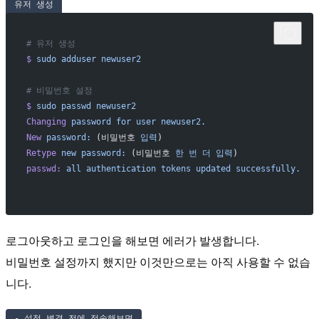
유저 생성
# 유저 생성
$
 sudo
 adduser
 newuser2
# 비밀번호 설정
$
 sudo
 passwd
 newuser2
Changing
 password
 for
 user
 newuser2.
New
 password:
 (비밀번호 
입력
)
Retype
 new
 password:
 (비밀번호 
한
 번
 더
 입력
)
passwd:
 all
 authentication
 tokens
 updated
 successfully.
로그아웃하고 로그인을 해보면 에러가 발생합니다.
비밀번호 설정까지 했지만 이것만으로는 아직 사용할 수 없습
니다.
- 설정 변경 전에 접속해보면