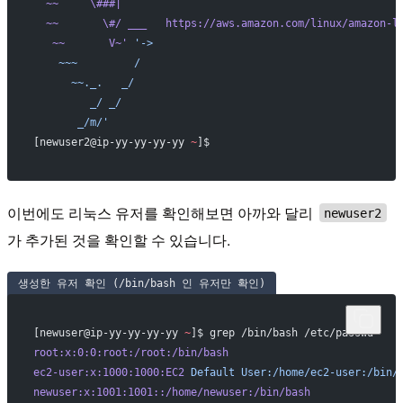
  ~~     \###|
  ~~       \#/ ___   https://aws.amazon.com/linux/amazon-l
   ~~       V~'
 '->
    ~~~         /
      ~~._.   _/
         _/ _/
       _/m/'
[newuser2@ip-yy-yy-yy-yy 
~
]$
이번에도 리눅스 유저를 확인해보면 아까와 달리
newuser2
가 추가된 것을 확인할 수 있습니다.
생성한 유저 확인 (/bin/bash 인 유저만 확인)
[newuser@ip-yy-yy-yy-yy 
~
]$ grep /bin/bash /etc/passwd
root:x:0:0:root:/root:/bin/bash
ec2-user:x:1000:1000:EC2
 Default
 User:/home/ec2-user:/bin/
newuser:x:1001:1001::/home/newuser:/bin/bash