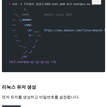
>
 ssh -i [키페어 경로]/add-user.pem ec2-user@xx.xx.xx.xx
   ,
     #_
   ~\_
  ####_        Amazon Linux 2023
  ~~
  \_
#####
\
  ~~
     \#
##
|
  ~~
       \#
/
 ___
   https://aws.amazon.com/linux/amazon-l
   ~~
       V~' '
-
>
    ~~~
         /
      ~~._.
   _/
         _/
 _/
       _/m/
'
[ec2-user@ip-yy-yy-yy-yy ~]$
리눅스 유저 생성
먼저 유저를 생성하고 비밀번호를 설정합니다.