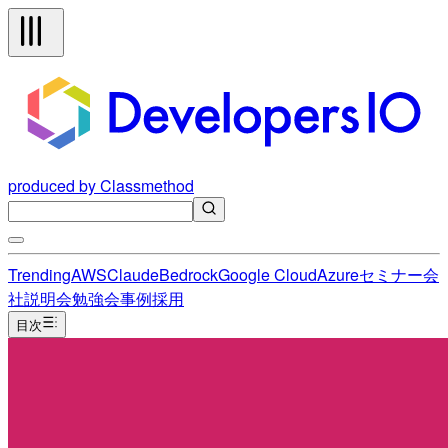
produced by Classmethod
Trending
AWS
Claude
Bedrock
Google Cloud
Azure
セミナー
会
社説明会
勉強会
事例
採用
目次