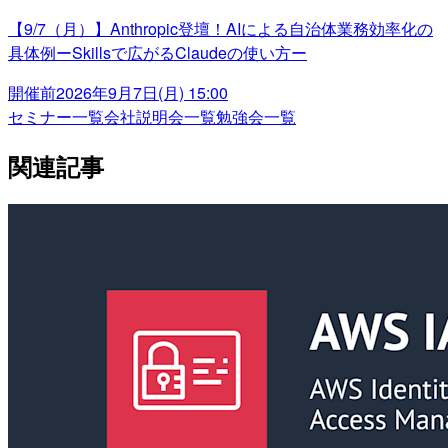
【9/7（月）】Anthropic登壇！AIによる自治体業務効率化の
具体例ーSkillsで広がるClaudeの使い方ー
開催前
2026年9月7日(月) 15:00
セミナー一覧
会社説明会一覧
勉強会一覧
関連記事