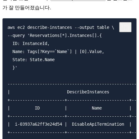
가 잘 만들어졌습니다.
aws ec2 describe-instances --output table \

--query 'Reservations[*].Instances[].{

  ID: InstanceId,

  Name: Tags[?Key==`Name`] | [0].Value,

  State: State.Name

  }'

-----------------------------------------------------
|                       DescribeInstances            
+----------------------+-------------------------+---
|          ID          |          Name           |   
+----------------------+-------------------------+---
|  i-03937a62ff3e24d54 |  DisableApiTermination  |  r