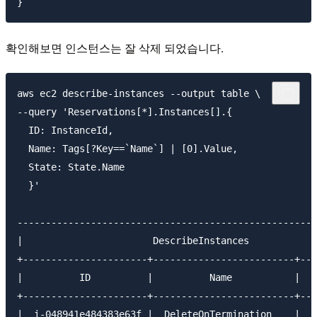
확인해보면 인스턴스는 잘 삭제 되었습니다.
aws ec2 describe-instances --output table \

--query 'Reservations[*].Instances[].{

  ID: InstanceId,

  Name: Tags[?Key==`Name`] | [0].Value,

  State: State.Name

  }'

-----------------------------------------------------
|                       DescribeInstances            
+----------------------+-------------------------+---
|          ID          |          Name           |   
+----------------------+-------------------------+---
|  i-048941e484383e63f |  DeleteOnTermination    |  t