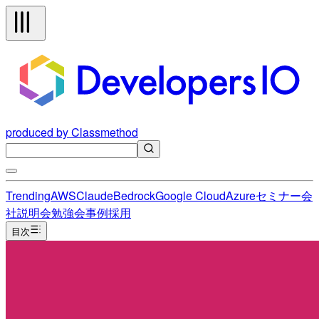
produced by Classmethod
Trending
AWS
Claude
Bedrock
Google Cloud
Azure
セミナー
会
社説明会
勉強会
事例
採用
目次