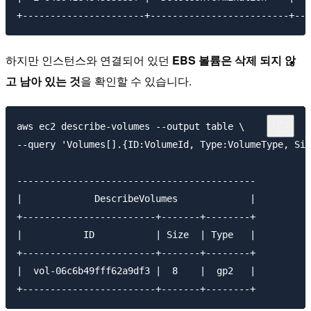
하지만 인스턴스와 연결되어 있던
EBS 볼륨은 삭제 되지 않
고 남아 있는 것
을 확인할 수 있습니다.
aws ec2 describe-volumes --output table \

--query 'Volumes[].{ID:VolumeId, Type:VolumeType, Siz
-------------------------------------------

|             DescribeVolumes             |

+------------------------+-------+--------+

|           ID           | Size  | Type   |

+------------------------+-------+--------+

|  vol-06c6b49fff62a9df3 |  8    |  gp2   |
