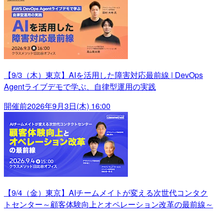
【9/3（木）東京】AIを活用した障害対応最前線 | DevOps
Agentライブデモで学ぶ、自律型運用の実践
開催前
2026年9月3日(木) 16:00
【9/4（金）東京】AIチームメイトが変える次世代コンタク
トセンター～顧客体験向上とオペレーション改革の最前線～