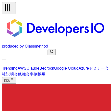
produced by Classmethod
Trending
AWS
Claude
Bedrock
Google Cloud
Azure
セミナー
会
社説明会
勉強会
事例
採用
目次