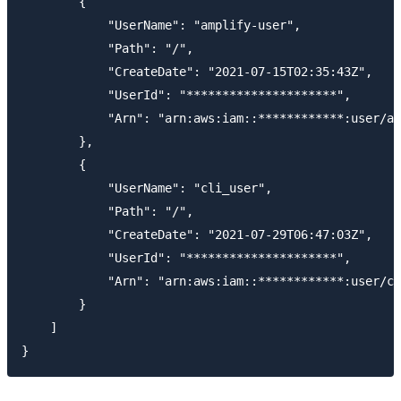
        {

            "UserName": "amplify-user",

            "Path": "/",

            "CreateDate": "2021-07-15T02:35:43Z",

            "UserId": "*********************",

            "Arn": "arn:aws:iam::************:user/am
        },

        {

            "UserName": "cli_user",

            "Path": "/",

            "CreateDate": "2021-07-29T06:47:03Z",

            "UserId": "*********************",

            "Arn": "arn:aws:iam::************:user/cl
        }

    ]
