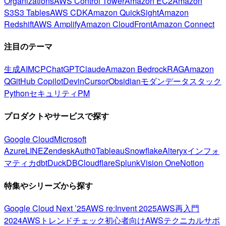
Organizations
AWS Control Tower
Amazon EC2
Amazon
S3
S3 Tables
AWS CDK
Amazon QuickSight
Amazon
Redshift
AWS Amplify
Amazon CloudFront
Amazon Connect
注目のテーマ
生成AI
MCP
ChatGPT
Claude
Amazon Bedrock
RAG
Amazon
Q
GitHub Copilot
Devin
Cursor
Obsidian
モダンデータスタック
Python
セキュリティ
PM
プロダクトやサービスで探す
Google Cloud
Microsoft
Azure
LINE
Zendesk
Auth0
Tableau
Snowflake
Alteryx
インフォ
マティカ
dbt
DuckDB
Cloudflare
Splunk
Vision One
Notion
特集やシリーズから探す
Google Cloud Next ’25
AWS re:Invent 2025
AWS再入門
2024
AWSトレンドチェック
初心者向け
AWSテクニカルサポ