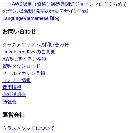
ート
AWS認定（資格）
製造業関連
ジョインブログ
くらめそ
の情シス
組織開発室の活動
デザイン
Thai
Language
Vietnamese Blog
お問い合わせ
クラスメソッドへの問い合わせ
DevelopersIOへのご意見
AWSに関するご相談
資料ダウンロード
メールマガジン登録
セミナー情報
採用情報
会社説明会
勉強会
運営会社
クラスメソッドについて