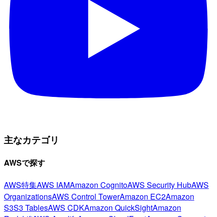
主なカテゴリ
AWSで探す
AWS特集
AWS IAM
Amazon Cognito
AWS Security Hub
AWS
Organizations
AWS Control Tower
Amazon EC2
Amazon
S3
S3 Tables
AWS CDK
Amazon QuickSight
Amazon