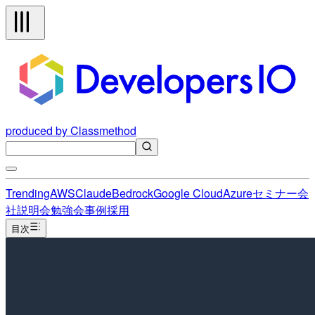
produced by Classmethod
Trending
AWS
Claude
Bedrock
Google Cloud
Azure
セミナー
会
社説明会
勉強会
事例
採用
目次