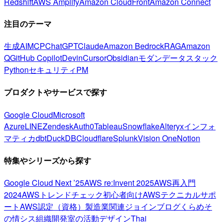
Redshift
AWS Amplify
Amazon CloudFront
Amazon Connect
注目のテーマ
生成AI
MCP
ChatGPT
Claude
Amazon Bedrock
RAG
Amazon
Q
GitHub Copilot
Devin
Cursor
Obsidian
モダンデータスタック
Python
セキュリティ
PM
プロダクトやサービスで探す
Google Cloud
Microsoft
Azure
LINE
Zendesk
Auth0
Tableau
Snowflake
Alteryx
インフォ
マティカ
dbt
DuckDB
Cloudflare
Splunk
Vision One
Notion
特集やシリーズから探す
Google Cloud Next ’25
AWS re:Invent 2025
AWS再入門
2024
AWSトレンドチェック
初心者向け
AWSテクニカルサポ
ート
AWS認定（資格）
製造業関連
ジョインブログ
くらめそ
の情シス
組織開発室の活動
デザイン
Thai