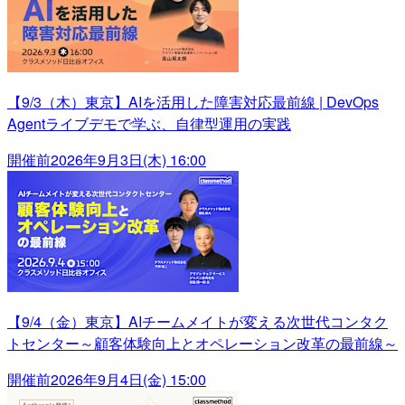
【9/3（木）東京】AIを活用した障害対応最前線 | DevOps
Agentライブデモで学ぶ、自律型運用の実践
開催前
2026年9月3日(木) 16:00
【9/4（金）東京】AIチームメイトが変える次世代コンタク
トセンター～顧客体験向上とオペレーション改革の最前線～
開催前
2026年9月4日(金) 15:00