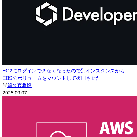
EC2にログインできなくなったので別インスタンスから
EBSのボリュームをマウントして復旧させた
鵜久森将隆
2025.09.07