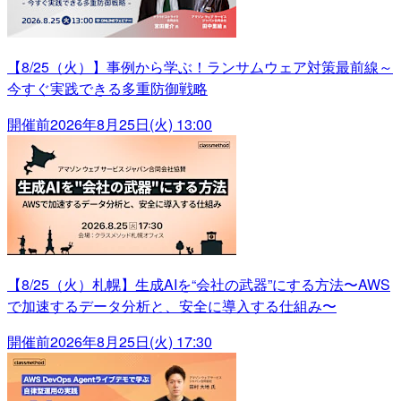
【8/25（火）】事例から学ぶ！ランサムウェア対策最前線～
今すぐ実践できる多重防御戦略
開催前
2026年8月25日(火) 13:00
【8/25（火）札幌】生成AIを“会社の武器”にする方法〜AWS
で加速するデータ分析と、安全に導入する仕組み〜
開催前
2026年8月25日(火) 17:30