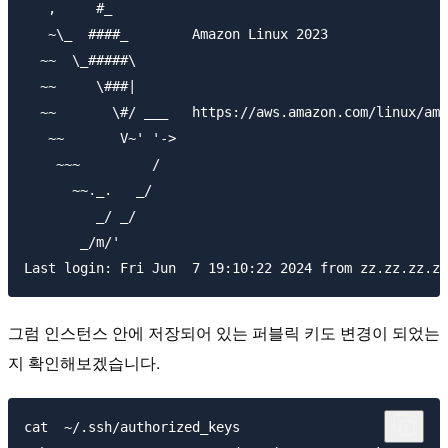
   ,     #_

   ~\_  ####_        Amazon Linux 2023

  ~~  \_#####\

  ~~     \###|

  ~~       \#/ ___   https://aws.amazon.com/linux/ama
   ~~       V~' '->

    ~~~         /

      ~~._.   _/

         _/ _/

       _/m/'

그럼 인스턴스 안에 저장되어 있는 퍼블릭 키도 변경이 되었는
지 확인해보겠습니다.
cat  ~/.ssh/authorized_keys
