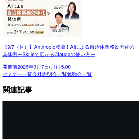
【9/7（月）】Anthropic登壇！AIによる自治体業務効率化の
具体例ーSkillsで広がるClaudeの使い方ー
開催前
2026年9月7日(月) 15:00
セミナー一覧
会社説明会一覧
勉強会一覧
関連記事