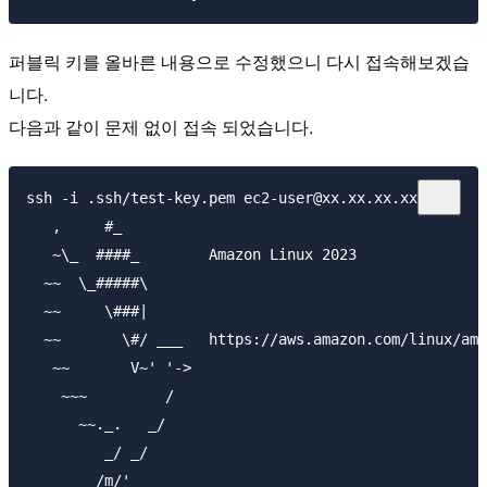
퍼블릭 키를 올바른 내용으로 수정했으니 다시 접속해보겠습
니다.
다음과 같이 문제 없이 접속 되었습니다.
ssh -i .ssh/test-key.pem ec2-user@xx.xx.xx.xx

   ,     #_

   ~\_  ####_        Amazon Linux 2023

  ~~  \_#####\

  ~~     \###|

  ~~       \#/ ___   https://aws.amazon.com/linux/ama
   ~~       V~' '->

    ~~~         /

      ~~._.   _/

         _/ _/

       _/m/'
