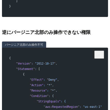
    ]
}
逆にバージニア北部のみ操作できない権限
バージニア北部のみ操作不可
{
    "Version"
:
 "2012-10-17",
    "Statement"
:
 [
        {
            "Effect"
:
 "Deny",
            "Action"
:
 "*",
            "Resource"
:
 "*",
            "Condition"
:
 {
                "StringEquals"
:
 {
                    "aws:RequestedRegion"
:
 "us-east-1"