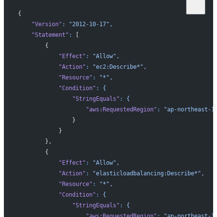
{
    "Version"
:
 "2012-10-17",
    "Statement"
:
 [
        {
            "Effect"
:
 "Allow",
            "Action"
:
 "ec2:Describe*",
            "Resource"
:
 "*",
            "Condition"
:
 {
                "StringEquals"
:
 {
                    "aws:RequestedRegion"
:
 "ap-northeast-1
                }
            }
        },
        {
            "Effect"
:
 "Allow",
            "Action"
:
 "elasticloadbalancing:Describe*",
            "Resource"
:
 "*",
            "Condition"
:
 {
                "StringEquals"
:
 {
                    "aws:RequestedRegion"
:
 "ap-northeast-1