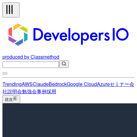
produced by Classmethod
Trending
AWS
Claude
Bedrock
Google Cloud
Azure
セミナー
会
社説明会
勉強会
事例
採用
目次