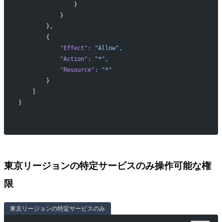
                }
            }
        },
        {
            "Effect"
:
 "Allow",
            "Action"
:
 "*",
            "Resource"
:
 "*"
        }
    ]
}
東京リージョンの特定サービスのみ操作可能な権
限
東京リージョンの特定サービスのみ