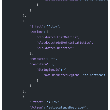
                }
            }
        },
        {
            "Effect"
:
 "Allow",
            "Action"
:
 [
                "cloudwatch:ListMetrics"
,
                "cloudwatch:GetMetricStatistics"
,
                "cloudwatch:Describe*"
            ],
            "Resource"
:
 "*",
            "Condition"
:
 {
                "StringEquals"
:
 {
                    "aws:RequestedRegion"
:
 "ap-northeast-1
                }
            }
        },
        {
            "Effect"
:
 "Allow",
            "Action"
:
 "autoscaling:Describe*",