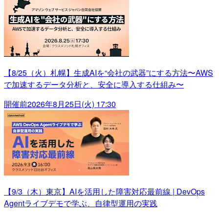
【8/25（火）札幌】生成AIを“会社の武器”にする方法〜AWS
で加速するデータ分析と、安全に導入する仕組み〜
開催前
2026年8月25日(火) 17:30
【9/3（木）東京】AIを活用した障害対応最前線 | DevOps
Agentライブデモで学ぶ、自律型運用の実践