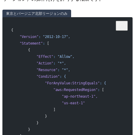
東京とバージニア北部リージョンのみ
{
    "Version"
:
 "2012-10-17",
    "Statement"
:
 [
        {
            "Effect"
:
 "Allow",
            "Action"
:
 "*",
            "Resource"
:
 "*",
            "Condition"
:
 {
                "ForAnyValue:StringEquals"
:
 {
                    "aws:RequestedRegion"
:
 [
                        "ap-northeast-1"
,
                        "us-east-1"
                    ]
                }
            }
        }