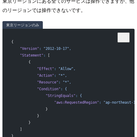
東京リージョンにある全てのサービスは操作できますが、他
のリージョンでは操作できないです。
東京リージョンのみ
{
    "Version"
:
 "2012-10-17",
    "Statement"
:
 [
        {
            "Effect"
:
 "Allow",
            "Action"
:
 "*",
            "Resource"
:
 "*",
            "Condition"
:
 {
                "StringEquals"
:
 {
                    "aws:RequestedRegion"
:
 "ap-northeast-1
                }
            }
        }
    ]
}