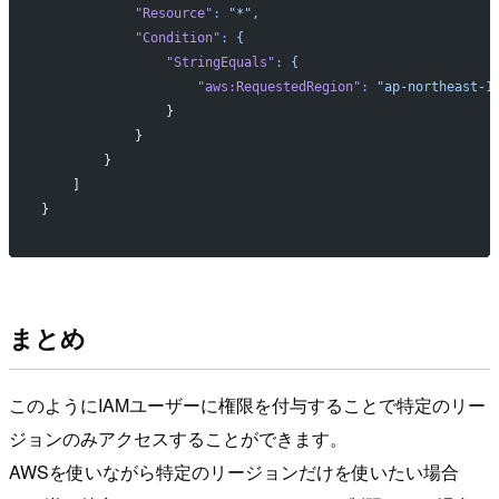
            "Resource"
:
 "*",
            "Condition"
:
 {
                "StringEquals"
:
 {
                    "aws:RequestedRegion"
:
 "ap-northeast-1
                }
            }
        }
    ]
}
まとめ
このようにIAMユーザーに権限を付与することで特定のリー
ジョンのみアクセスすることができます。
AWSを使いながら特定のリージョンだけを使いたい場合