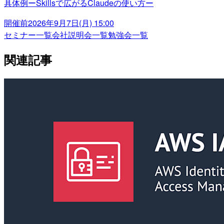
具体例ーSkillsで広がるClaudeの使い方ー
開催前
2026年9月7日(月) 15:00
セミナー一覧
会社説明会一覧
勉強会一覧
関連記事