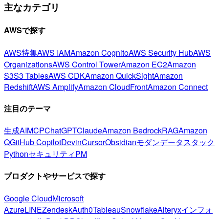
主なカテゴリ
AWSで探す
AWS特集
AWS IAM
Amazon Cognito
AWS Security Hub
AWS
Organizations
AWS Control Tower
Amazon EC2
Amazon
S3
S3 Tables
AWS CDK
Amazon QuickSight
Amazon
Redshift
AWS Amplify
Amazon CloudFront
Amazon Connect
注目のテーマ
生成AI
MCP
ChatGPT
Claude
Amazon Bedrock
RAG
Amazon
Q
GitHub Copilot
Devin
Cursor
Obsidian
モダンデータスタック
Python
セキュリティ
PM
プロダクトやサービスで探す
Google Cloud
Microsoft
Azure
LINE
Zendesk
Auth0
Tableau
Snowflake
Alteryx
インフォ