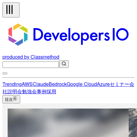
produced by Classmethod
Trending
AWS
Claude
Bedrock
Google Cloud
Azure
セミナー
会
社説明会
勉強会
事例
採用
目次