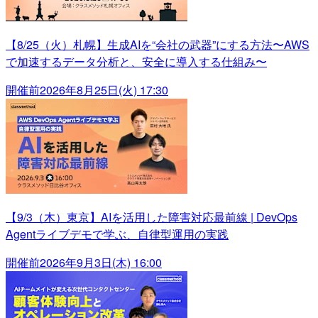
【8/25（火）札幌】生成AIを“会社の武器”にする方法〜AWS
で加速するデータ分析と、安全に導入する仕組み〜
開催前
2026年8月25日(火) 17:30
【9/3（木）東京】AIを活用した障害対応最前線 | DevOps
Agentライブデモで学ぶ、自律型運用の実践
開催前
2026年9月3日(木) 16:00