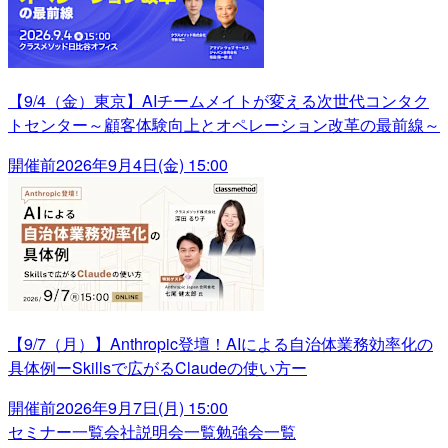
【9/4（金）東京】AIチームメイトが変える次世代コンタク
トセンター～顧客体験向上とオペレーション改革の最前線～
開催前
2026年9月4日(金) 15:00
【9/7（月）】Anthropic登壇！AIによる自治体業務効率化の
具体例ーSkillsで広がるClaudeの使い方ー
開催前
2026年9月7日(月) 15:00
セミナー一覧
会社説明会一覧
勉強会一覧