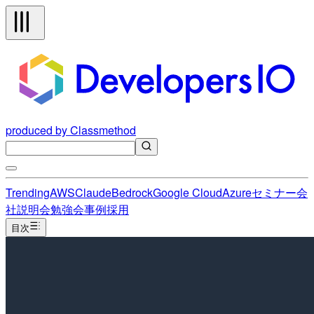
produced by Classmethod
Trending
AWS
Claude
Bedrock
Google Cloud
Azure
セミナー
会
社説明会
勉強会
事例
採用
目次