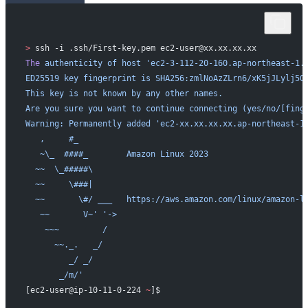
>
 ssh -i .ssh/First-key.pem ec2-user@xx.xx.xx.xx
The
 authenticity
 of
 host
 'ec2-3-112-20-160.ap-northeast-1.
ED25519 key fingerprint is SHA256:zmlNoAzZLrn6/xK5jJLylj5Q
This key is not known by any other names.
Are you sure you want to continue connecting (yes/no/[fing
Warning: Permanently added 'ec2-xx.xx.xx.xx.ap-northeast-1
   ,     #_
   ~\_  ####_        Amazon Linux 2023
  ~~  \_#####\
  ~~     \###|
  ~~       \#/ ___   https://aws.amazon.com/linux/amazon-l
   ~~       V~'
 '->
    ~~~         /
      ~~._.   _/
         _/ _/
       _/m/'
[ec2-user@ip-10-11-0-224 
~
]$