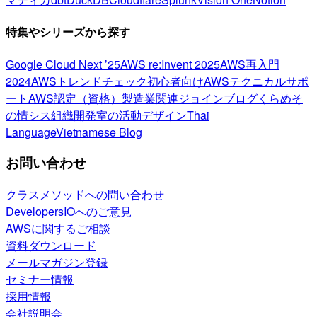
特集やシリーズから探す
Google Cloud Next ’25
AWS re:Invent 2025
AWS再入門
2024
AWSトレンドチェック
初心者向け
AWSテクニカルサポ
ート
AWS認定（資格）
製造業関連
ジョインブログ
くらめそ
の情シス
組織開発室の活動
デザイン
Thai
Language
Vietnamese Blog
お問い合わせ
クラスメソッドへの問い合わせ
DevelopersIOへのご意見
AWSに関するご相談
資料ダウンロード
メールマガジン登録
セミナー情報
採用情報
会社説明会