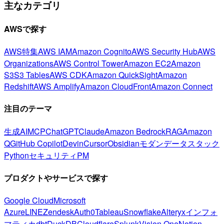
主なカテゴリ
AWSで探す
AWS特集
AWS IAM
Amazon Cognito
AWS Security Hub
AWS
Organizations
AWS Control Tower
Amazon EC2
Amazon
S3
S3 Tables
AWS CDK
Amazon QuickSight
Amazon
Redshift
AWS Amplify
Amazon CloudFront
Amazon Connect
注目のテーマ
生成AI
MCP
ChatGPT
Claude
Amazon Bedrock
RAG
Amazon
Q
GitHub Copilot
Devin
Cursor
Obsidian
モダンデータスタック
Python
セキュリティ
PM
プロダクトやサービスで探す
Google Cloud
Microsoft
Azure
LINE
Zendesk
Auth0
Tableau
Snowflake
Alteryx
インフォ
マティカ
dbt
DuckDB
Cloudflare
Splunk
Vision One
Notion