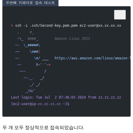
두번째 키페어로 접속 테스트
>
 ssh -i .ssh/Second-key.pem.pem ec2-user@xx.xx.xx.xx
   ,
     #_
   ~\_
  ####_        Amazon Linux 2023
  ~~
  \_
#####
\
  ~~
     \#
##
|
  ~~
       \#
/
 ___
   https://aws.amazon.com/linux/amazon-l
   ~~
       V~' '
-
>
    ~~~
         /
      ~~._.
   _/
         _/
 _/
       _/m/
'
Last login: Tue Jul  2 07:36:03 2024 from zz.zz.zz.zz
[ec2-user@ip-cc.cc.cc.cc ~]$
두 개 모두 정상적으로 접속되었습니다.