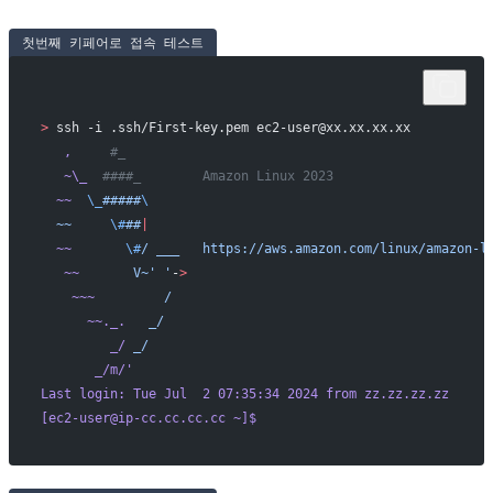
첫번째 키페어로 접속 테스트
>
 ssh -i .ssh/First-key.pem ec2-user@xx.xx.xx.xx
   ,
     #_
   ~\_
  ####_        Amazon Linux 2023
  ~~
  \_
#####
\
  ~~
     \#
##
|
  ~~
       \#
/
 ___
   https://aws.amazon.com/linux/amazon-l
   ~~
       V~' '
-
>
    ~~~
         /
      ~~._.
   _/
         _/
 _/
       _/m/
'
Last login: Tue Jul  2 07:35:34 2024 from zz.zz.zz.zz
[ec2-user@ip-cc.cc.cc.cc ~]$