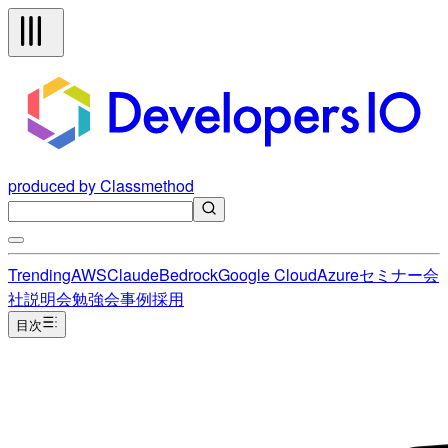
produced by Classmethod
Trending
AWS
Claude
Bedrock
Google Cloud
Azure
セミナー
会
社説明会
勉強会
事例
採用
目次