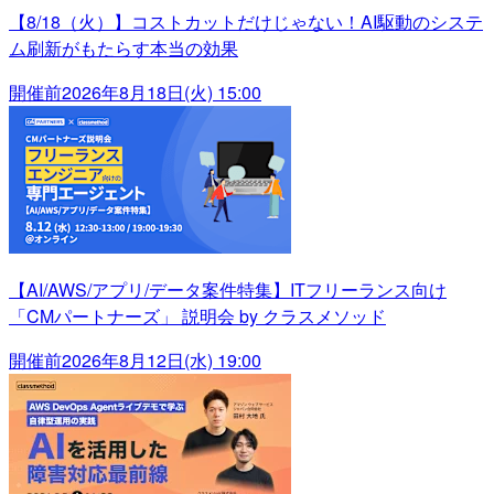
【8/18（火）】コストカットだけじゃない！AI駆動のシステ
ム刷新がもたらす本当の効果
開催前
2026年8月18日(火) 15:00
【AI/AWS/アプリ/データ案件特集】ITフリーランス向け
「CMパートナーズ」 説明会 by クラスメソッド
開催前
2026年8月12日(水) 19:00