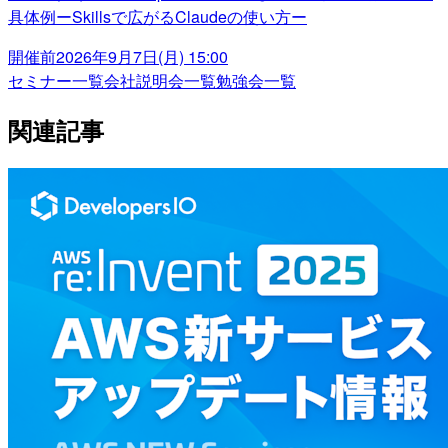
具体例ーSkillsで広がるClaudeの使い方ー
開催前
2026年9月7日(月) 15:00
セミナー一覧
会社説明会一覧
勉強会一覧
関連記事