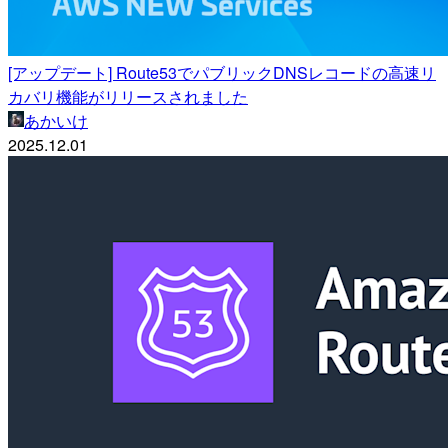
[アップデート] Route53でパブリックDNSレコードの高速リ
カバリ機能がリリースされました
あかいけ
2025.12.01