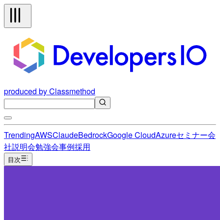
produced by Classmethod
Trending
AWS
Claude
Bedrock
Google Cloud
Azure
セミナー
会
社説明会
勉強会
事例
採用
目次