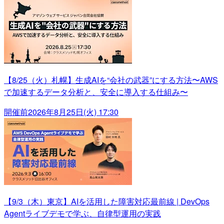
【8/25（火）札幌】生成AIを“会社の武器”にする方法〜AWS
で加速するデータ分析と、安全に導入する仕組み〜
開催前
2026年8月25日(火) 17:30
【9/3（木）東京】AIを活用した障害対応最前線 | DevOps
Agentライブデモで学ぶ、自律型運用の実践