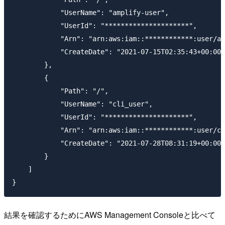
            "UserName": "amplify-user",

            "UserId": "*********************",

            "Arn": "arn:aws:iam::************:user/am
            "CreateDate": "2021-07-15T02:35:43+00:00"

        },

        {

            "Path": "/",

            "UserName": "cli_user",

            "UserId": "*********************",

            "Arn": "arn:aws:iam::************:user/cl
            "CreateDate": "2021-07-28T08:31:19+00:00"

        }

    ]

結果を確認するためにAWS Management Consoleと比べて