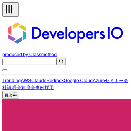
produced by Classmethod
Trending
AWS
Claude
Bedrock
Google Cloud
Azure
セミナー
会
社説明会
勉強会
事例
採用
目次