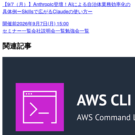
【9/7（月）】Anthropic登壇！AIによる自治体業務効率化の
具体例ーSkillsで広がるClaudeの使い方ー
開催前
2026年9月7日(月) 15:00
セミナー一覧
会社説明会一覧
勉強会一覧
関連記事