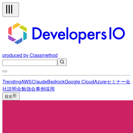
produced by Classmethod
Trending
AWS
Claude
Bedrock
Google Cloud
Azure
セミナー
会
社説明会
勉強会
事例
採用
目次