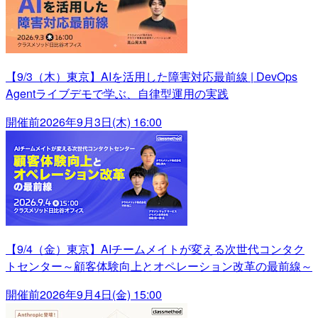
【9/3（木）東京】AIを活用した障害対応最前線 | DevOps
Agentライブデモで学ぶ、自律型運用の実践
開催前
2026年9月3日(木) 16:00
【9/4（金）東京】AIチームメイトが変える次世代コンタク
トセンター～顧客体験向上とオペレーション改革の最前線～
開催前
2026年9月4日(金) 15:00