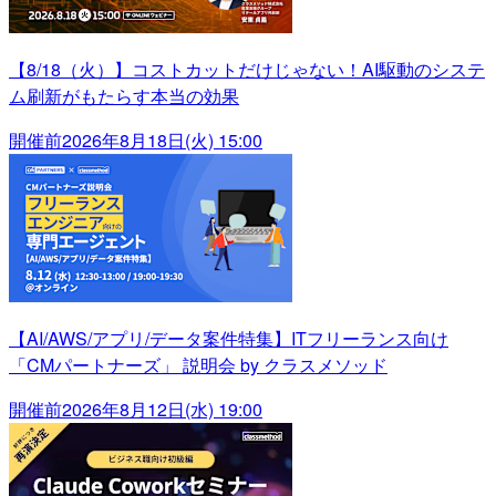
【8/18（火）】コストカットだけじゃない！AI駆動のシステ
ム刷新がもたらす本当の効果
開催前
2026年8月18日(火) 15:00
【AI/AWS/アプリ/データ案件特集】ITフリーランス向け
「CMパートナーズ」 説明会 by クラスメソッド
開催前
2026年8月12日(水) 19:00