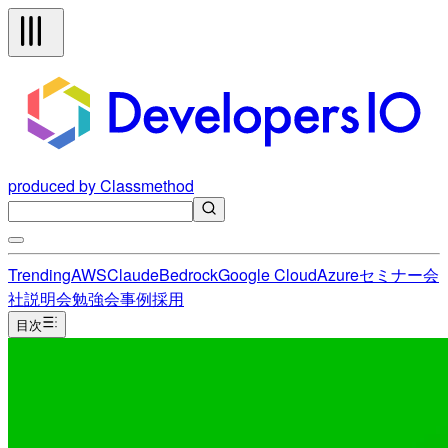
produced by Classmethod
Trending
AWS
Claude
Bedrock
Google Cloud
Azure
セミナー
会
社説明会
勉強会
事例
採用
目次