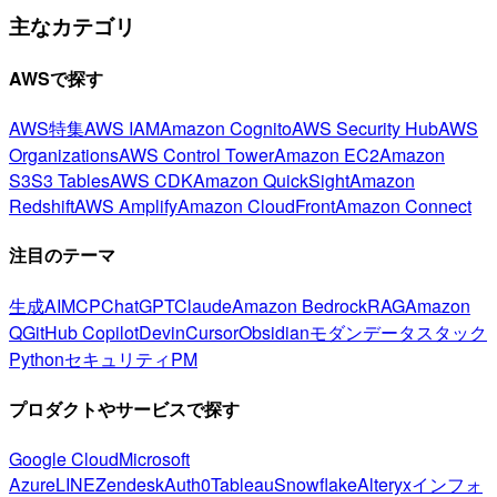
主なカテゴリ
AWSで探す
AWS特集
AWS IAM
Amazon Cognito
AWS Security Hub
AWS
Organizations
AWS Control Tower
Amazon EC2
Amazon
S3
S3 Tables
AWS CDK
Amazon QuickSight
Amazon
Redshift
AWS Amplify
Amazon CloudFront
Amazon Connect
注目のテーマ
生成AI
MCP
ChatGPT
Claude
Amazon Bedrock
RAG
Amazon
Q
GitHub Copilot
Devin
Cursor
Obsidian
モダンデータスタック
Python
セキュリティ
PM
プロダクトやサービスで探す
Google Cloud
Microsoft
Azure
LINE
Zendesk
Auth0
Tableau
Snowflake
Alteryx
インフォ