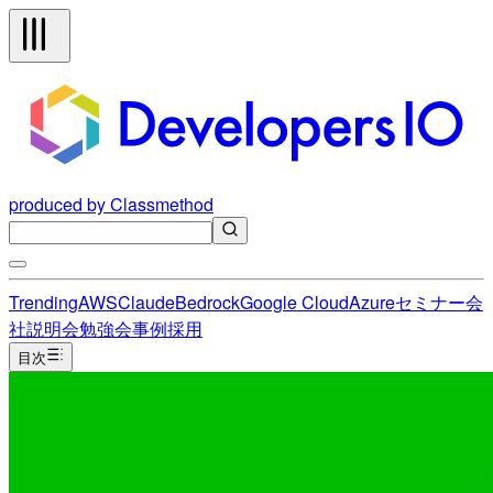
produced by Classmethod
Trending
AWS
Claude
Bedrock
Google Cloud
Azure
セミナー
会
社説明会
勉強会
事例
採用
目次