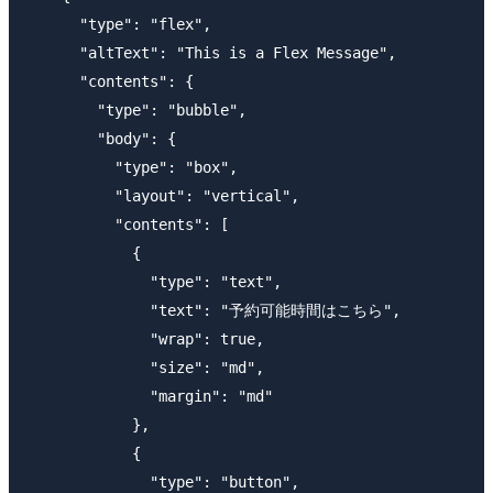
      "type": "flex",

      "altText": "This is a Flex Message",

      "contents": {

        "type": "bubble",

        "body": {

          "type": "box",

          "layout": "vertical",

          "contents": [

            {

              "type": "text",

              "text": "予約可能時間はこちら",

              "wrap": true,

              "size": "md",

              "margin": "md"

            },

            {

              "type": "button",
