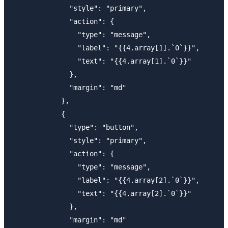
              "style": "primary",

              "action": {

                "type": "message",

                "label": "{{4.array[1].`0`}}",

                "text": "{{4.array[1].`0`}}"

              },

              "margin": "md"

            },

            {

              "type": "button",

              "style": "primary",

              "action": {

                "type": "message",

                "label": "{{4.array[2].`0`}}",

                "text": "{{4.array[2].`0`}}"

              },

              "margin": "md"
