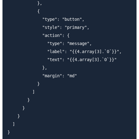
            },

            {

              "type": "button",

              "style": "primary",

              "action": {

                "type": "message",

                "label": "{{4.array[3].`0`}}",

                "text": "{{4.array[3].`0`}}"

              },

              "margin": "md"

            }

          ]

        }

      }

    }

  ]
