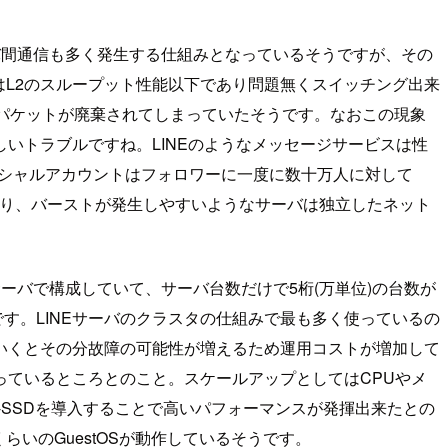
なくサーバ間通信も多く発生する仕組みとなっているそうですが、その
はL2のスループット性能以下であり問題無くスイッチング出来
パケットが廃棄されてしまっていたそうです。なおこの現象
いトラブルですね。LINEのようなメッセージサービスは性
ィシャルアカウントはフォロワーに一度に数十万人に対して
たり、バーストが発生しやすいようなサーバは独立したネット
ーバで構成していて、サーバ台数だけで5桁(万単位)の台数が
す。LINEサーバのクラスタの仕組みで最も多く使っているの
ていくとその分故障の可能性が増えるため運用コストが増加して
ているところとのこと。スケールアップとしてはCPUやメ
IE-SSDを導入することで高いパフォーマンスが発揮出来たとの
くらいのGuestOSが動作しているそうです。