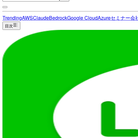
Trending
AWS
Claude
Bedrock
Google Cloud
Azure
セミナー
会
目次