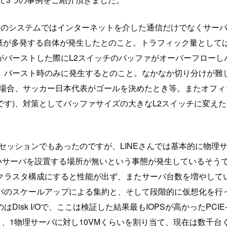
について。LINEのシステムではインターネットを介した通信だけで
廃棄が多発する自体が発生したとのこと。トラフィック量として
がバーストした際にL2スイッチのバッファがオーバーフローし
バースト時のみに発生するとのこと。なかなか切り分けが難し
た場合、サッカー日本代表がゴールを決めたとき等。またオフ
す)、対策としてバッファサイズの大きなL2スイッチに変え
セッションでもあったのですが、LINEさんでは基本的に物理サ
いサーバを設置する場所が無いという事態が発生しているそうで
のクラスタ構成にすると性能が出ず、またサーバ台数を増やし
バのスケールアップによる集約と、そして段階的に仮想化を行っ
isk I/Oで、ここは検証した結果最もIOPSが高かったPC
ており、1物理サーバに対し10VMくらいを割り当て、現在は数千台