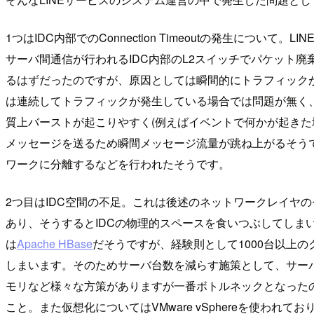
1つはIDC内部でのConnection Timeoutの発生
サーバ間通信が行われるIDC内部のL2スイッチでパケット
るはずだったのですが、原因としては瞬間的にトラフィック
は連続してトラフィックが発生している場合では問題が無く、
質上バーストが起こりやすく(例えばイベントで何かが起き
メッセージを送るため瞬間メッセージ流量が跳ね上がるそうで
ワークに分離するなどを行われたそうです。
2つ目はIDC空間の不足。これは後述のネットワークレイヤの
あり、そうするとIDCの物理的スペースを食いつぶしてしま
は
Apache HBase
だそうですが、経験則として1000台以上
しまいます。そのためサーバ台数を減らす施策として、サー
モリなど様々な方策がありますが一番ボトルネックとなったのはD
こと。また仮想化についてはVMware vSphereを使われ