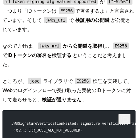
が
id_token_signing_alg_values_supported
["ES256"]
。つまり「IDトークンは
で署名するよ」と宣言され
ES256
ています。そして
で
検証用の公開鍵
が公開さ
jwks_uri
れています。
なので方針は、
から公開鍵を取得し、
jwks_uri
ES256
でIDトークンの署名を検証する
ということだと考えまし
た。
ところが、
ライブラリで
検証を実装して、
jose
ES256
Webのログインフローで受け取った実物のIDトークンに対
して走らせると、
検証が通りません
。
JWSSignatureVerificationFailed: signature verification fai
（または ERR_JOSE_ALG_NOT_ALLOWED）