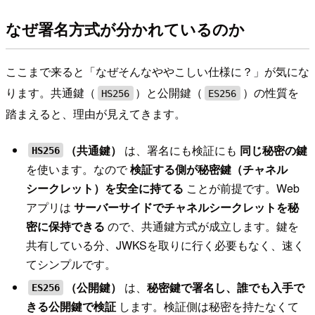
なぜ署名方式が分かれているのか
ここまで来ると「なぜそんなややこしい仕様に？」が気にな
ります。共通鍵（
）と公開鍵（
）の性質を
HS256
ES256
踏まえると、理由が見えてきます。
（共通鍵）
は、署名にも検証にも
同じ秘密の鍵
HS256
を使います。なので
検証する側が秘密鍵（チャネル
シークレット）を安全に持てる
ことが前提です。Web
アプリは
サーバーサイドでチャネルシークレットを秘
密に保持できる
ので、共通鍵方式が成立します。鍵を
共有している分、JWKSを取りに行く必要もなく、速く
てシンプルです。
（公開鍵）
は、
秘密鍵で署名し、誰でも入手で
ES256
きる公開鍵で検証
します。検証側は秘密を持たなくて