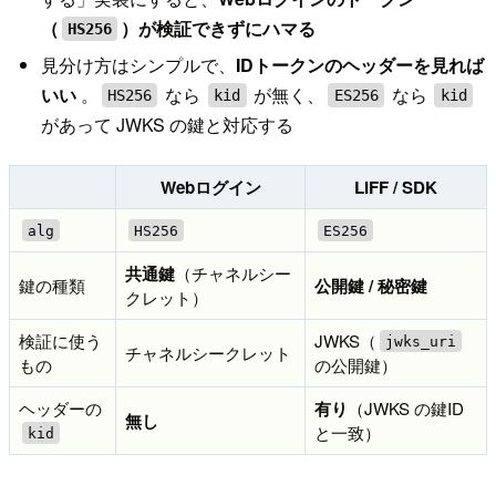
（
）が検証できずにハマる
HS256
見分け方はシンプルで、
IDトークンのヘッダーを見れば
いい
。
なら
が無く、
なら
HS256
kid
ES256
kid
があって JWKS の鍵と対応する
Webログイン
LIFF / SDK
alg
HS256
ES256
共通鍵
（チャネルシー
鍵の種類
公開鍵 / 秘密鍵
クレット）
検証に使う
JWKS（
jwks_uri
チャネルシークレット
もの
の公開鍵）
ヘッダーの
有り
（JWKS の鍵ID
無し
と一致）
kid