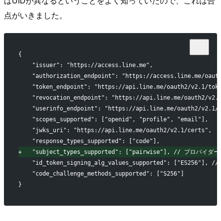
ばUIDが異なるということをよく知っていたので、これは合
点がいきました。
{
   "issuer": "https://access.line.me",
   "authorization_endpoint": "https://access.line.me/oaut
   "token_endpoint": "https://api.line.me/oauth2/v2.1/tok
   "revocation_endpoint": "https://api.line.me/oauth2/v2.
   "userinfo_endpoint": "https://api.line.me/oauth2/v2.1/
   "scopes_supported": ["openid", "profile", "email"],
   "jwks_uri": "https://api.line.me/oauth2/v2.1/certs",
   "response_types_supported": ["code"],
+
   "subject_types_supported": ["pairwise"], // プロ
   "id_token_signing_alg_values_supported": ["ES256"],
   "code_challenge_methods_supported": ["S256"]
}