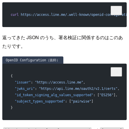
curl
 https://access.line.me/.well-known/openid-configurati
返ってきた JSON のうち、署名検証に関係するのはこのあ
たりです。
OpenID Configuration（抜粋）
{
  "issuer"
: 
"https://access.line.me"
,
  "jwks_uri"
: 
"https://api.line.me/oauth2/v2.1/certs"
,
  "id_token_signing_alg_values_supported"
: [
"ES256"
],
  "subject_types_supported"
: [
"pairwise"
]
}