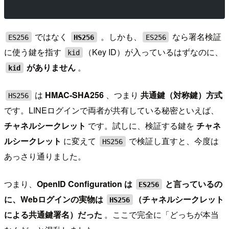
ではなく
。しかも、
なら署名検証
ES256
HS256
ES256
に使う鍵を指す
（Key ID）が入っているはずなのに、
kid
がありません
。
kid
は
HMAC-SHA256
、つまり
共通鍵（対称鍵）方式
HS256
です。LINEログインで両者が共有している秘密といえば、
チャネルシークレット
です。試しに、検証する鍵を
チャネ
ルシークレット
に変えて
で検証し直すと、今度は
HS256
あっさり通りました。
つまり、
OpenID Configuration は
と言っているの
ES256
に、Webログインの実物は
（チャネルシークレット
HS256
による共通鍵署名）だった
。ここで完全に「どっちが本当