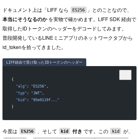
ドキュメント上は「LIFF なら
」とのことなので、
ES256
本当にそうなるのか
を実物で確かめます。LIFF SDK 経由で
取得したIDトークンのヘッダーをデコードしてみます。
普段開発しているLINEミニアプリのネットワークタブから
id_tokenを拾ってきました。
LIFF経由で受け取ったIDトークンのヘッダー
{
  "alg"
: 
"ES256"
,
  "typ"
: 
"JWT"
,
  "kid"
: 
"95e9119f..."
}
今度は
、そして
付き
です。この
が、
ES256
kid
kid