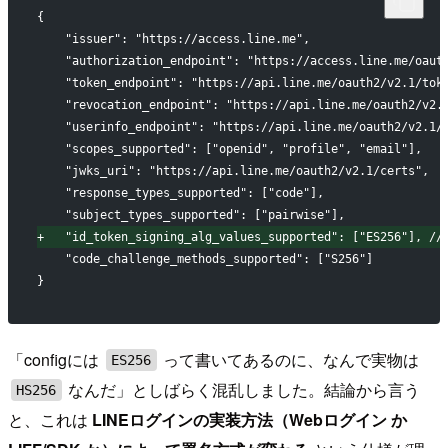
{
   "issuer": "https://access.line.me",
   "authorization_endpoint": "https://access.line.me/oaut
   "token_endpoint": "https://api.line.me/oauth2/v2.1/tok
   "revocation_endpoint": "https://api.line.me/oauth2/v2.
   "userinfo_endpoint": "https://api.line.me/oauth2/v2.1/
   "scopes_supported": ["openid", "profile", "email"],
   "jwks_uri": "https://api.line.me/oauth2/v2.1/certs",
   "response_types_supported": ["code"],
   "subject_types_supported": ["pairwise"],
+
   "id_token_signing_alg_values_supported": ["ES256"],
   "code_challenge_methods_supported": ["S256"]
}
「configには
って書いてあるのに、なんで実物は
ES256
なんだ」としばらく混乱しました。結論から言う
HS256
と、これは
LINEログインの実装方法（Webログイン か