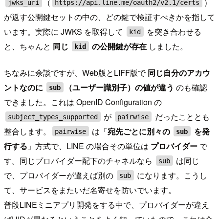
（
）
jwks_uri
https://api.line.me/oauth2/v2.1/certs
が返す公開鍵セットの中の、どの鍵で検証すべきかを指して
います。実際に JWKS を取得して
を突き合わせる
kid
と、ちゃんと
同じ
の公開鍵が存在
しました。
kid
ちなみに余談ですが、Web版とLIFF版で
同じ自分のアカウ
ントなのに
（ユーザー識別子）の値が違う
のも確認
sub
できました。これは OpenID Configuration の
が
だったこととも
subject_types_supported
pairwise
整合します。
は「
宛先ごとに別々の
を発
pairwise
sub
行する
」方式で、LINE の場合その単位は
プロバイダー
で
す。同じプロバイダー配下のチャネルなら
は同じ
sub
で、プロバイダーが違えば別の
になります。こうし
sub
て、サービスをまたいだ名寄せを防いでいます。
普段LINEミニアプリ開発をする中で、プロバイダーが違え