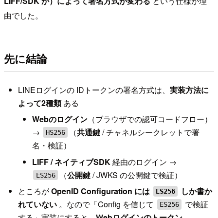
LIFF/SDK か）によって署名方式が変わる
という仕様が理
由でした。
先に結論
LINEログインの IDトークンの署名方式は、
実装方法に
よって2種類
ある
Webのログイン
（ブラウザでの認可コードフロー）
→
（
共通鍵
/ チャネルシークレットで署
HS256
名・検証）
LIFF / ネイティブSDK
経由のログイン →
（
公開鍵
/ JWKS の公開鍵で検証）
ES256
ところが
OpenID Configuration には
しか書か
ES256
れていない
。なので「Config を信じて
で検証
ES256
する」実装にすると、
Webログインのトークン