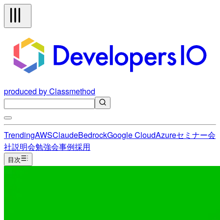
produced by Classmethod
Trending
AWS
Claude
Bedrock
Google Cloud
Azure
セミナー
会
社説明会
勉強会
事例
採用
目次