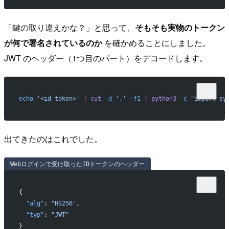
「鍵の取り違えかな？」と思って、
そもそも実物のトークン
が何で署名されているのか
を確かめることにしました。
JWT のヘッダー（1つ目のパート）をデコードします。
echo
 '<id_token>'
 |
 cut
 -d
 '.'
 -f1
 |
 python3
 -c
 "import sy
出てきたのはこれでした。
Webログインで受け取ったIDトークンのヘッダー
{
  "alg"
: 
"HS256"
,
  "typ"
: 
"JWT"
}