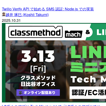
Twilio Verify API で始める SMS 認証: Node.js での実装
越井 琢巳 (Koshii Takumi)
2025.10.31