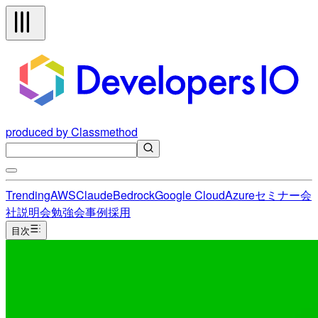
produced by Classmethod
Trending
AWS
Claude
Bedrock
Google Cloud
Azure
セミナー
会
社説明会
勉強会
事例
採用
目次