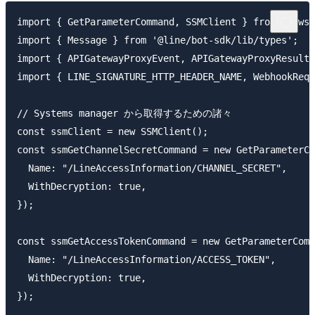
import { GetParameterCommand, SSMClient } from '@aws-
import { Message } from '@line/bot-sdk/lib/types';

import { APIGatewayProxyEvent, APIGatewayProxyResult 
import { LINE_SIGNATURE_HTTP_HEADER_NAME, WebhookRequ
// Systems manager から取得するための諸々

const ssmClient = new SSMClient();

const ssmGetChannelSecretCommand = new GetParameterCo
  Name: "/LineAccessInformation/CHANNEL_SECRET",

  WithDecryption: true,

});

const ssmGetAccessTokenCommand = new GetParameterComm
  Name: "/LineAccessInformation/ACCESS_TOKEN",

  WithDecryption: true,

});
