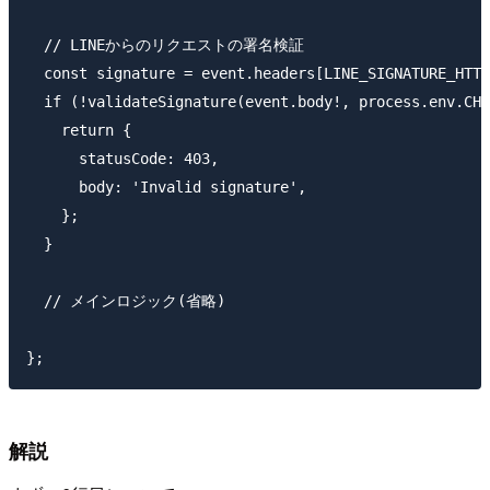
  // LINEからのリクエストの署名検証

  const signature = event.headers[LINE_SIGNATURE_HTTP
  if (!validateSignature(event.body!, process.env.CHA
    return {

      statusCode: 403,

      body: 'Invalid signature',

    };

  }

  // メインロジック(省略)

解説