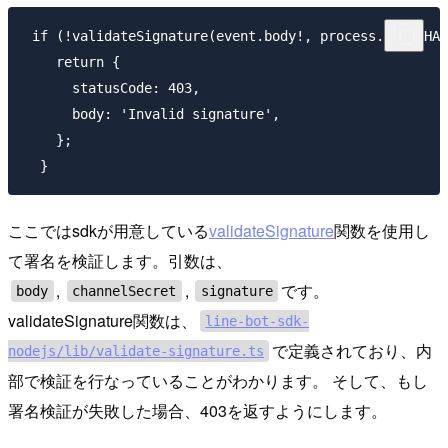
 if (!validateSignature(event.body!, process.env.CHAN
    return {

      statusCode: 403,

      body: 'Invalid signature',

    };

ここではsdkが用意している
validateSignature
関数を使用し
て署名を検証します。引数は、
,
,
です。
body
channelSecret
signature
validateSignature関数は、
line-bot-sdk-
で定義されており、内
nodejs/lib/validate-signature.ts
部で検証を行なっていることがわかります。 そして、もし
署名検証が失敗した場合、403を返すようにします。