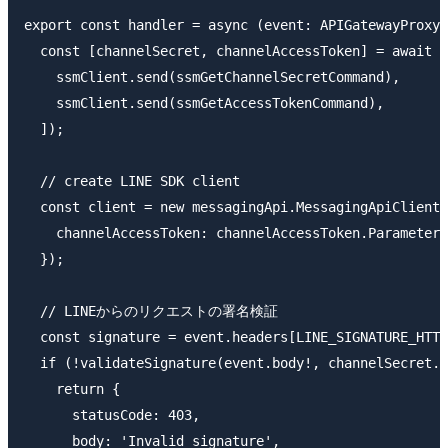
export const handler = async (event: APIGatewayProxyE
  const [channelSecret, channelAccessToken] = await P
    ssmClient.send(ssmGetChannelSecretCommand),

    ssmClient.send(ssmGetAccessTokenCommand),

  ]);

  // create LINE SDK client

  const client = new messagingApi.MessagingApiClient(
    channelAccessToken: channelAccessToken.Parameter!
  });

  // LINEからのリクエストの署名検証

  const signature = event.headers[LINE_SIGNATURE_HTTP
  if (!validateSignature(event.body!, channelSecret.P
    return {

      statusCode: 403,

      body: 'Invalid signature',
