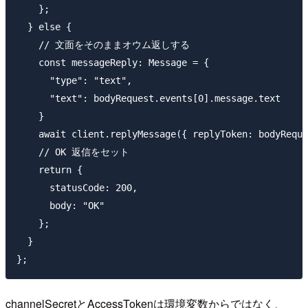
    };

  } else {

    // 文面をそのままオウム返しする

    const messageReply: Message = {

      "type": "text",

      "text": bodyRequest.events[0].message.text

    }

    await client.replyMessage({ replyToken: bodyReque
    // OK 返信をセット

    return {

      statusCode: 200,

      body: "OK"

    };

  }

channelSecretとAccessTokenは環境変数からではなく、