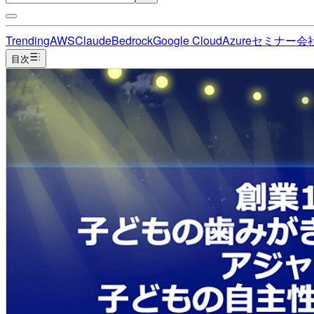
Trending
AWS
Claude
Bedrock
Google Cloud
Azure
セミナー
会
目次