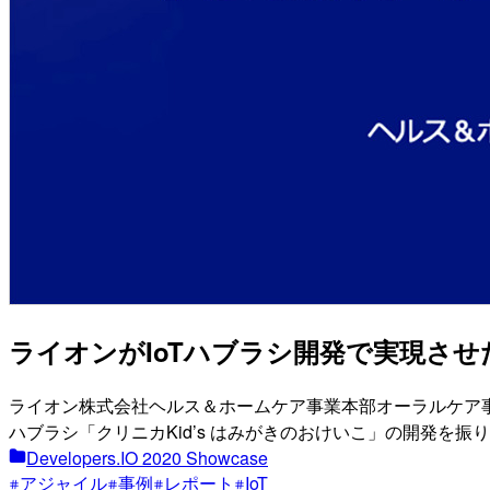
ライオンがIoTハブラシ開発で実現させた「
ライオン株式会社ヘルス＆ホームケア事業本部オーラルケア事
ハブラシ「クリニカKid’s はみがきのおけいこ」の開発を振
Developers.IO 2020 Showcase
アジャイル
事例
レポート
IoT