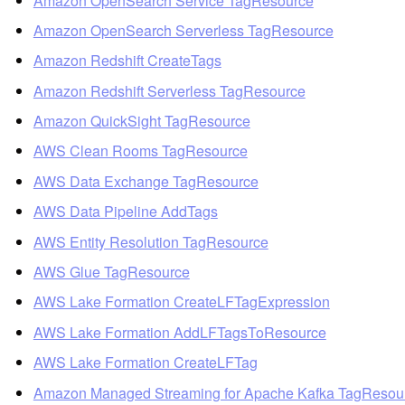
Amazon OpenSearch Service TagResource
Amazon OpenSearch Serverless TagResource
Amazon Redshift CreateTags
Amazon Redshift Serverless TagResource
Amazon QuickSight TagResource
AWS Clean Rooms TagResource
AWS Data Exchange TagResource
AWS Data Pipeline AddTags
AWS Entity Resolution TagResource
AWS Glue TagResource
AWS Lake Formation CreateLFTagExpression
AWS Lake Formation AddLFTagsToResource
AWS Lake Formation CreateLFTag
Amazon Managed Streaming for Apache Kafka TagResou