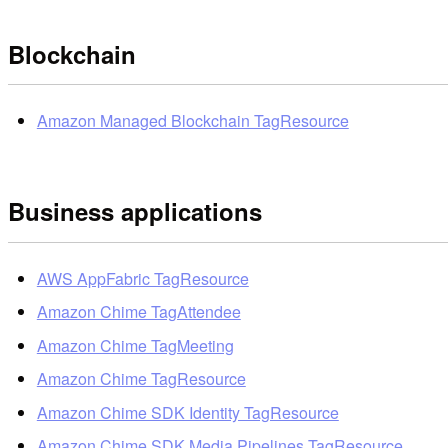
Blockchain
Amazon Managed Blockchain TagResource
Business applications
AWS AppFabric TagResource
Amazon Chime TagAttendee
Amazon Chime TagMeeting
Amazon Chime TagResource
Amazon Chime SDK Identity TagResource
Amazon Chime SDK Media Pipelines TagResource