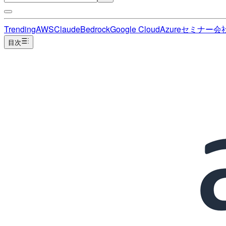
Trending
AWS
Claude
Bedrock
Google Cloud
Azure
セミナー
会
目次