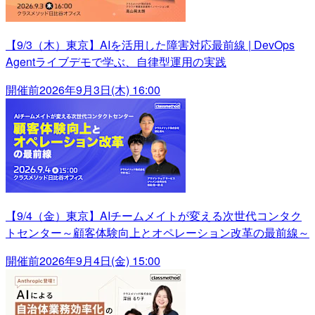
【9/3（木）東京】AIを活用した障害対応最前線 | DevOps
Agentライブデモで学ぶ、自律型運用の実践
開催前
2026年9月3日(木) 16:00
【9/4（金）東京】AIチームメイトが変える次世代コンタク
トセンター～顧客体験向上とオペレーション改革の最前線～
開催前
2026年9月4日(金) 15:00