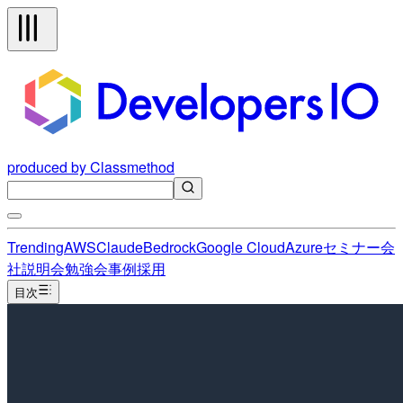
produced by Classmethod
Trending
AWS
Claude
Bedrock
Google Cloud
Azure
セミナー
会
社説明会
勉強会
事例
採用
目次